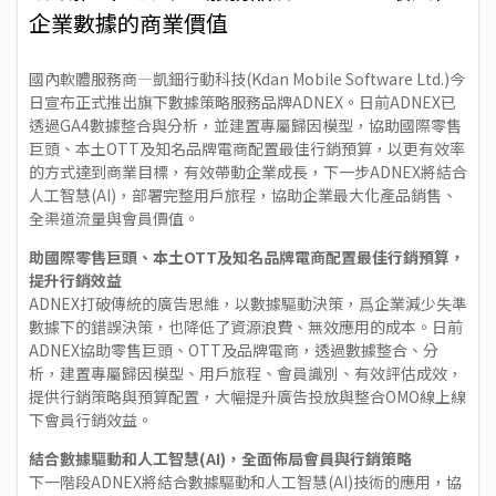
企業數據的商業價值
國內軟體服務商—凱鈿行動科技(Kdan Mobile Software Ltd.)今
日宣布正式推出旗下
數據策略服務品牌ADNEX
。日前ADNEX已
透過GA4數據整合與分析，並建置專屬歸因模型，協助國際零售
巨頭、本土OTT及知名品牌電商配置最佳行銷預算，以更有效率
的方式達到商業目標，有效帶動企業成長，下一步ADNEX將結合
人工智慧(AI)，部署完整用戶旅程，協助企業最大化產品銷售、
全渠道流量與會員價值。
助國際零售巨頭、本土OTT及知名品牌電商配置最佳行銷預算，
提升行銷效益
ADNEX打破傳統的廣告思維，以數據驅動決策，爲企業減少失準
數據下的錯誤決策，也降低了資源浪費、無效應用的成本。日前
ADNEX協助零售巨頭、OTT及品牌電商，透過數據整合、分
析，建置專屬歸因模型、用戶旅程、會員識別、有效評估成效，
提供行銷策略與預算配置，大幅提升廣告投放與整合OMO線上線
下會員行銷效益。
結合數據驅動和人工智慧(AI)，全面佈局會員與行銷策略
下一階段ADNEX將結合數據驅動和人工智慧(AI)技術的應用，協