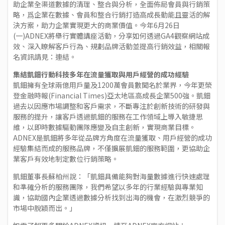
助企業全渠道數據的清理、整合與分析，全面佈局會員與行銷策
略，爲企業在數據、會員和整合行銷打造高成長動能且靈活的解
決方案，助力企業實現更大的商業價值。今年6月26日
(一)ADNEX將舉行實體講座活動，分享如何透過GA4觀察網站成
效、深入瞭解客戶行為、規劃品牌活動並提高行銷效益，相關報
名資訊請見：
連結
。
集結凱鈿行動科技多年在流量獲取與用戶經營的成功經驗
凱鈿擁有全球兩億用戶量及1200萬會員數聞名於業界，今年更榮
登金融時報(Financial Times)亞太地區高成長企業500強。凱鈿
過去以因應市場調整和客戶需求，不斷專注於創新技術的研發與
服務的提升，讓客戶透過凱鈿的服務在工作領域上導入敏捷思
維，以即時數據驅動團隊應變及自主創新，實現商業目標。
ADNEX是凱鈿將多年從品牌方角度在流量獲取、用戶經營的成功
經驗集結而成的服務品牌，不僅擴展凱鈿的服務範圍，更協助企
業客戶有效地制定數位行銷策略。
凱鈿董事長蘇柏州說：「凱鈿具備能夠對海量數據進行快速處理
和準確分析的服務團隊，我們希望以多年的行業經驗與專業知
識，協助國內企業透過數據分析找到出海的機會，在激烈競爭的
市場中脫穎而出。」