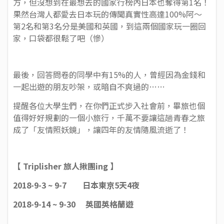
方，但沒想到在最想去的國家行榜內日本也奪得第1名！
果然台灣人都愛去日本玩的傳聞真實性高達100%阿～
第2名和第3名分是美國和英國，到這兩個國家玩一圈回
家，口袋都很鬆了吧（慘）
最後，回答問卷的同學中有15%的人，曾經因為金錢和
一起出遊的朋友吵架，或暗自不爽過的……
提醒各位大學生們，在你們正式步入社會前，畢旅也個
值得好好規劃的一個小旅行，千萬不要讓這趟青春之旅
成了「友情照妖鏡」，讓四年的友情隨風流逝了！
【 Triplisher 旅人揪團ing 】
2018-9-3 ~ 9-7
日本東京5天4夜
2018-9-14 ~ 9-30
英國英格蘭遊