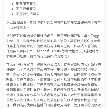
重要但不緊急
不重要但緊急
不重要也不緊急
以上四個區塊，能讓你更好的理解哪些任務需要立即完成，哪些
可以稍後處理。
接著便可以開始將分類好的項目，應用至時間管理工具。
Toggl
Track
是一款強大的時間追蹤工具，這款工具可以追蹤你在每個
任務上花費的時間，從而讓你更理解自己的工作模式。若你的工
作需要與團隊合作，
Asana
和
Trello
等專案管理工具能追蹤每
個項目的進度，確保所有任務都按時完成。
在公司運行專案時，與團隊成員協力，將專案驗收前預計執行的
任務列出，包括必須完成的工作、里程碑、交付項目和相關活
動。然後，將這些任務依序放入四象限線內，以明確知道哪些任
務是「重要且緊急」，需要優先完成。當將任務歸納到「不重要
但緊急」的區塊時，我們意識到這些任務可能會讓你感到緊迫，
但對專案的重要性有限。因此，我們應該避免花費過多的時間和
資源，並尋找有效率的方式處理這些任務。對於那些對專案目標
貢獻有限的任務，可以將它們放在低優先級或者暫時擱置。這
樣，我們能夠使團隊整體的時間管理更清晰，提升團隊的開發效