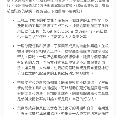
標可以幫助你更好地規劃時間和資源。也不要忘記定期的自我檢
視，找出哪些過程和方法對專案開發有效，哪些需要改進，有些
前面犯過的缺失，提醒自己下個階段不要再犯！
正視工作環境的重要性：確保有一個舒適的工作空間，以
及足夠的工具和資源來完成工作。技術方面也別忘了多利
用自動化工具，如 GitHub Actions 或 Jenkins，來自動
化一些重複的任務，這都可以大大提高效率。
合理分配任務和資源：了解團隊成員的技能和興趣，並根
據其優勢分配相應的工作，可以提高整個團隊的效率和凝
聚力。同時，合理評估專案的資源需求，確保每個環節都
有足夠的人力，同時亦可避免出現資源不足或浪費的情
況。如果是一人作業，也要記得隨時檢視是否有適當地切
分任務或是搭配合適的工具維持穩定開發效能。
持續學習和更新技術知識：隨著技術的不斷演進，了解最
新的開發工具和技術趨勢，可以幫助你更好地選擇適合專
案的工具和方法。參加培訓課程、閱讀相關書籍和文章或
是參與技術社群的討論，都是提升自己的好方法。
與團隊成員和其他開發者保持良好的溝通和合作：定期進
行專案進度的溝通和協作，如果是一人作業也別忘要隨時