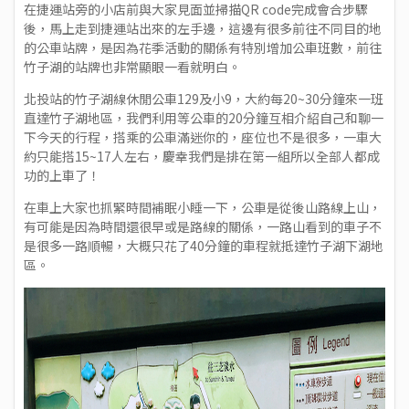
在捷運站旁的小店前與大家見面並掃描QR code完成會合步驟
後，馬上走到捷運站出來的左手邊，這邊有很多前往不同目的地
的公車站牌，是因為花季活動的關係有特別增加公車班數，前往
竹子湖的站牌也非常顯眼一看就明白。
北投站的竹子湖線休閒公車129及小9，大約每20~30分鐘來一班
直達竹子湖地區，我們利用等公車的20分鐘互相介紹自己和聊一
下今天的行程，搭乘的公車滿迷你的，座位也不是很多，一車大
約只能搭15~17人左右，慶幸我們是排在第一組所以全部人都成
功的上車了！
在車上大家也抓緊時間補眠小睡一下，公車是從後山路線上山，
有可能是因為時間還很早或是路線的關係，一路山看到的車子不
是很多一路順暢，大概只花了40分鐘的車程就抵達竹子湖下湖地
區。