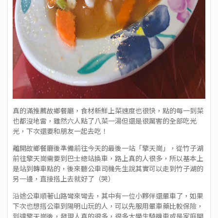
真的滿推薦故鄉餐廳，食材新鮮上菜速度也很快，點的每一到菜
也都沒地雷，雖然六人點了八菜一湯但還是很厲害的全部吃光
光，下次還要和朋友一起去吃！
離開故鄉餐廳後準備前往今天的最後一站「擎天崗」，從竹子湖
前往擎天崗需要到巴士總站換車，路上真的人很多，所以基本上
是站到轉車點的，後來聽公車司機先生說其實可以走到竹子湖的
另一邊，直接搭上去就好了（哭）
沿途公車順著山路彎來彎去，其中有一位小夥伴還暈車了，如果
下次也想搭公車到陽明山玩的人，可以先服用暈車藥比較保險，
到達擎天崗後，發現人真的很多，很多大學生騎機車或是家庭開