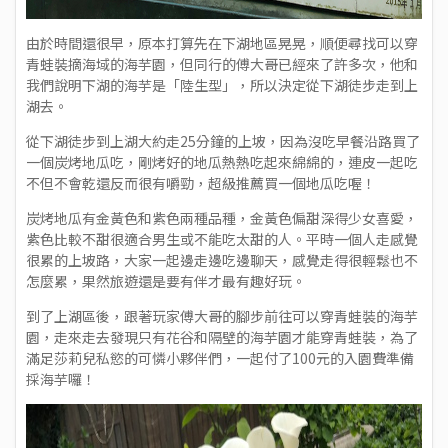
由於時間還很早，原本打算先在下湖地區晃晃，順便尋找可以穿
青蛙裝摘海域的海芋園，但同行的傅大哥已經來了許多次，他和
我們說明下湖的海芋是「陸生型」，所以決定從下湖徒步走到上
湖去。
從下湖徒步到上湖大約走25分鐘的上坡，因為沒吃早餐沿路買了
一個炭烤地瓜吃，剛烤好的地瓜熱熱吃起來綿綿的，連皮一起吃
不但不會乾還反而很有嚼勁，超級推薦買一個地瓜吃喔！
炭烤地瓜有金黃色和紫色兩種品種，金黃色偏甜深得少女喜愛，
紫色比較不甜很適合男生或不能吃太甜的人。平時一個人走感覺
很累的上坡路，大家一起邊走邊吃邊聊天，感覺走得很輕鬆也不
怎麼累，果然旅遊還是要有伴才最有趣好玩。
到了上湖區後，跟著玩家傅大哥的腳步前往可以穿青蛙裝的海芋
園，走來走去發現只有花谷和隔壁的海芋園才能穿青蛙裝，為了
滿足莎莉兒私慾的可憐小夥伴們，一起付了100元的入園費準備
採海芋囉！