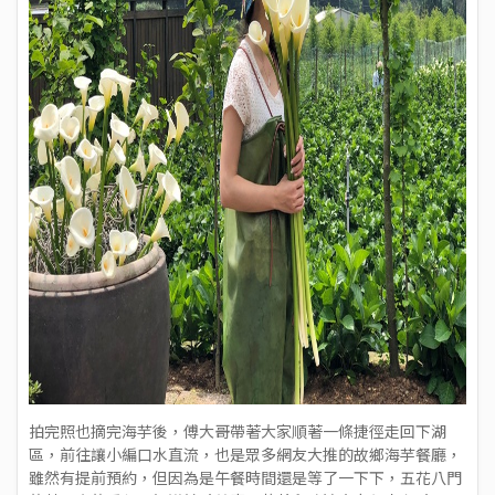
拍完照也摘完海芋後，傅大哥帶著大家順著一條捷徑走回下湖
區，前往讓小編口水直流，也是眾多網友大推的故鄉海芋餐廳，
雖然有提前預約，但因為是午餐時間還是等了一下下，五花八門