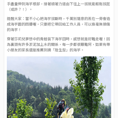
手盡量伸到海芋根部，接著順著力道由下往上一拔就能輕鬆拔起
（或許？！）。
提醒大家：當不小心把海芋拔斷時，千萬別隨意的丟在一旁會造
成海芋園的困擾喔，只要把它帶回給工作人員，可以換毫無損傷
的海芋！
穿著莎莉兒夢想中的青蛙裝下海芋田時，感想就是好難走喔！因
為裏頭有許多淤泥加上水的關係，每一步都很艱難阿，如果有帶
小朋友的家長還是推薦到摘「陸生型」的海芋。