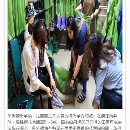
準備摘海芋前，先聽聽工作人員的摘海芋介紹吧！在摘採海芋
時，要挑選花苞開至5～6成，因為如果摘開已開滿的回家可能無
法生存很久，另外摘海芋時要先用手把旁邊的枝葉給撥開，並把