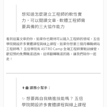
想知道怎麼建立工程師的軟性實
力，可以閱讀文章 -
軟體工程師需
要具備的三大協作能力
看到這篇文章的你，如果你也期待可以踏入工程師的領域，五倍
學院開設許多實體課程與線上課程，如果你想要三個月轉職網站
工程師嗎？ 五倍學院有 ASTRO Camp 全端工程師實戰訓練營，
歡迎
預約免費職涯諮詢
，這條翻轉職涯的路，讓我們陪你一起
走！
👩‍🏫 課務小幫手：
✨ 想要再自我精進技能嗎？ 五倍
學院開設許多
實體課程
與
線上課程