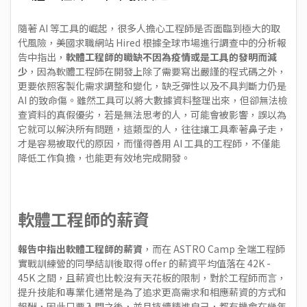
隨著 AI 等工具的崛起，很多人擔心工程師是否面臨到極大的取
代風險，美國求職網站
Hired
根據全球市場進行調查中的分析報
告中指出，
軟體工程師的職缺不因為疫情或是工具的發明而減
少
，因為軟體工程師在開發上除了需要寫出嚴謹的程式碼之外，
更要依照客製化需求調整和變化，缺乏彈性以及不具判斷力仍是
AI 的致命傷。雖然工具可以將大數據資料整理出來，但卻無法檢
查資料的真假優劣，若是無法思考的人，可能會被影響，誤以為
它就可以解決所有問題，這類型的人，往往讓工具牽著鼻子走，
才是容易被取代的原因，而懂得善用 AI 工具的工程師，不僅能
降低工作負擔，也能更有效地完成開發。
軟體工程師的薪資
報告中指出軟體工程師的薪資
，而在
ASTRO Camp 全端工程師
實戰訓練營
的同學結訓後取得 offer 的薪資平均值落在 42K -
45K 之間，且薪資也比較沒有天花板的限制，對於工程師而言，
提升技能和專業化通常是為了追求更高需求和相應薪資的方式和
報酬，因此只要入門之後，並且持續精進自己，都有機會在幾年