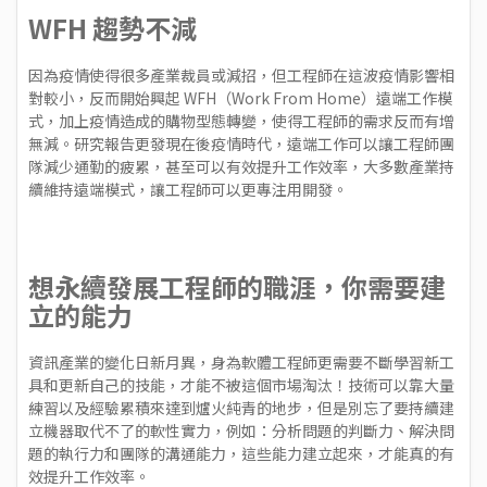
WFH 趨勢不減
因為疫情使得很多產業裁員或減招，但工程師在這波疫情影響相
對較小，反而開始興起 WFH（Work From Home）遠端工作模
式，加上疫情造成的購物型態轉變，使得工程師的需求反而有增
無減。研究報告更發現在後疫情時代，遠端工作可以讓工程師團
隊減少通勤的疲累，甚至可以有效提升工作效率，大多數產業持
續維持遠端模式，讓工程師可以更專注用開發。
想永續發展工程師的職涯，你需要建
立的能力
資訊產業的變化日新月異，身為軟體工程師更需要不斷學習新工
具和更新自己的技能，才能不被這個市場淘汰！技術可以靠大量
練習以及經驗累積來達到爐火純青的地步，但是別忘了要持續建
立機器取代不了的軟性實力，例如：分析問題的判斷力、解決問
題的執行力和團隊的溝通能力，這些能力建立起來，才能真的有
效提升工作效率。