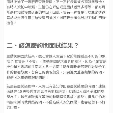
面試後過了一週若仍杳無音信，不一定代表是被公司發無聲卡，
有時人資忙中疏漏、主管仍在評估或是面試者眾多等等，都有可
能是通知緩慢或延後的原因。因此，等待一週後是可以主動透過
電話或是信件來了解後續的情況，同時也是讓你展現主動性的好
機會！
二、該怎麼詢問面試結果？
主動詢問面試結果，擔心會讓人資留下過於急躁或是不好的印象
嗎？ 其實是「不會」，主動詢問是求職者的權利，因為也確實是
被企業方邀請前往面試，另一方面主動詢問也能展現你對這份工
作的積極態度，替自己的表現加分，只要避免重複頻繁的詢問，
都是可以主動禮貌提問的！
若是在面試過程中，人資已有告知你回覆面試結果的時間：建議
面試完 10 天後仍無消息時再主動詢問，就請以人資所承諾的時
間為主，雖然求職者在等待的時間裡很焦慮、煎熬，但是在約定
時間未到時就貿然詢問，不僅造成人資的困擾，也容易留下不好
的印象。