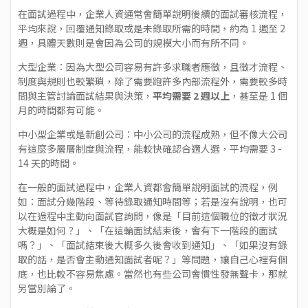
在面試過程中，企業人資通常會簡單說明後續的面試審核流程，
平均來說，回覆通知錄取或是未錄取所需的時間，約為 1 週至 2
週，具體天數則是會因為公司的規模大小而有所不同。
大型企業：因為大型公司容易有許多求職者應徵，且徵才流程、
制度與規則也較繁瑣，除了需要跑許多內部流程外，需要較多時
間與主管討論面試結果與決策，
平均需要 2 週以上
，甚至是 1 個
月的時間都有可能。
中小型企業或是新創公司：中小公司的流程成熟，但不像大公司
有這麼多層層制度與流程，能較快確認合適人選，平均需要 3 -
14 天的時間。
在一般的面試過程中，企業人資都會簡單說明面試的流程，例
如：面試分幾階段、等待錄取通知時間等；若是沒有說明，也可
以在過程中主動向面試官詢問，像是「目前這個職位的徵才狀況
大概是如何？」、「在這輪面試結束後，會有下一階段的面試
嗎？」、「面試結束後大概多久後會收到通知」、「如果沒有錄
取的話，是否會主動通知面試者呢？」等問題，讓自己心裡有個
底，也比較不容易焦慮。當然也有些公司會慣性發無聲卡，那就
另當別論了。