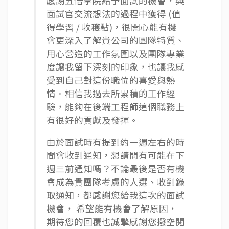
感謝五倍學院給予面試的機會，與
面試官交流想法的過程中獲得 (值
得學習 / 收穫點)，很開心能有機
會更深入了解貴公司的團隊特質、
用心營造的工作氛圍以及團隊專業
度讓我留下深刻的印象，也讓我感
受到自己對這份職位的喜愛與熱
情。相信我過去所累積的工作經
驗，能夠在後端工程師這個職務上
有很好的貢獻及發揮。
由於面試時有提到約一週左右的時
間會收到通知，想請問有可能在下
週三前通知嗎？不論最後是否有機
會成為貴團隊考慮的人選、收到錄
取通知，都感謝您給我這次的面試
機會， 希望能有機會了解原因，
期待您的回覆也誠摯感謝您撥空閱