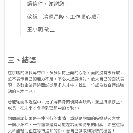
讀信件，謝謝您！
敬祝 鴻運昌隆、工作順心順利
王小明 敬上
三、結語
在求職的漫長等待中，多多保持正向的心態，面試沒有被錄取，
並不表示自己的能力不足，不必太過度檢討、放大自己的面試表
現，多數企業透過面試從眾多人才中，找出一位認為較合適該職
缺的人才而已。
若能從面談過程中，更了解自身的優勢與缺點，並且持續修正、
成長，在未來才會拿到理想中的 offer。
詢問面試結果是一件可行的事情，重點是詢問的時機點及方式，
一個小細節、一封信都是有可能左右面試結果的因素。希望這篇
文章能幫助正在等待通知的你，替自己爭取到錄取的機會！