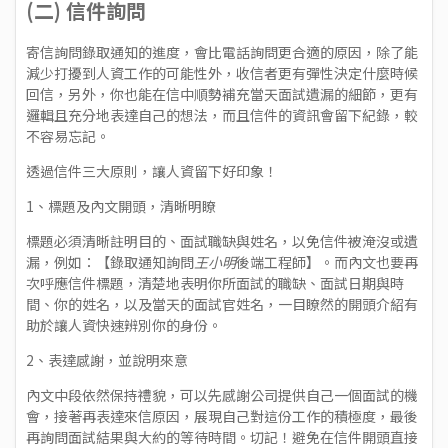
(二) 信件詢問
寄信詢問錄取通知的進度，會比電話詢問更合適的原因，除了能
減少打擾到人資工作的可能性外，收信者更有彈性決定什麼時候
回信，另外，你也能在信中順勢補充當天面試遺漏的細節，更有
邏輯且充分地表達自己的想法，而且信件的資訊會留下紀錄，較
不容易忘記。
透過信件三大原則，讓人資留下好印象！
1、標題及內文開頭，清晰明瞭
標題必須清晰註明目的、面試職缺與姓名，以免信件被淹沒或遺
漏，例如：【錄取通知詢問
王小明
後端工程師】。而內文也要再
次呼應信件標題，清楚地表明你所面試的職缺、面試日期與時
間、你的姓名，以及當天的面試官姓名，一目瞭然的開頭介紹有
助於讓人資快速辨別你的身份。
2、表達感謝，並說明來意
內文中段依然保持禮貌，可以先感謝公司提供自己一個面試的機
會，接著再表達來信原因，展現自己對這份工作的積極度，最後
再詢問面試結果與大約的等待時間。切記！避免在信件開頭直接