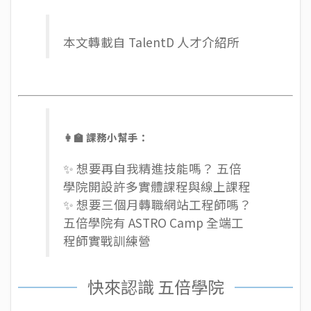
本文轉載自
TalentD 人才介紹所
👩‍🏫 課務小幫手：
✨ 想要再自我精進技能嗎？ 五倍
學院開設許多
實體課程
與
線上課程
✨ 想要三個月轉職網站工程師嗎？
五倍學院有
ASTRO Camp 全端工
程師實戰訓練營
快來認識 五倍學院