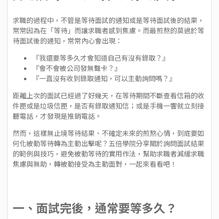
求職的過程中，不管是等待面試的通知或是等待面試後的結果，
常常因為在「等待」而讓求職者感到焦慮。而最煎熬的莫過於等
待面試後的通知，常常內心會出現：
『我還要等多久才會知道自己有沒有錄取？』
『會不會被公司發無聲卡？』
『一直沒有收到錄取通知，可以主動詢問嗎？』
距離上次的面試已經過了好幾天，在等待期間不斷查看信箱的收
件匣或是垃圾信匣，是否有錄取通知信；或是手機一響就立刻接
聽電話，才發現是推銷電話。
然而，這樣無止境等待結果、不確定未來的煎熬心情，到底要如
何化被動等待轉為主動出擊呢？五倍學院分享關於詢問面試結果
的範例與技巧，避免被動等待的實用作法，幫助求職者減緩求職
焦慮與無助，轉被動接受為主動面對，一起來看看吧！
一、面試完後，通常要等多久？