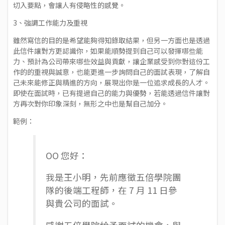
切入要點，會讓人有侵略性的感覺。
3、強調工作能力及重視
雖然寫信的目的是希望能夠得知錄取結果，但另一方面也是透過
此信件讓對方更認識你，如果能順勢提到自己可以發揮哪些能
力、預計為公司帶來哪些效益與貢獻，讓企業感受到你對這份工
作的的重視與誠意，也能更進一步詢問自己的面試表現，了解自
己未來能修正與精進的方向，展現出你是一位追求成長的人才。
即使在面試時，已有提過自己的能力與優勢，若能透過信件讓對
方再次對你印象深刻，無形之中也是幫自己加分。
範例：
OO 您好：
我是王小明，先前應徵五倍學院團
隊的後端工程師，在 7 月 11 日參
與貴公司的面試。