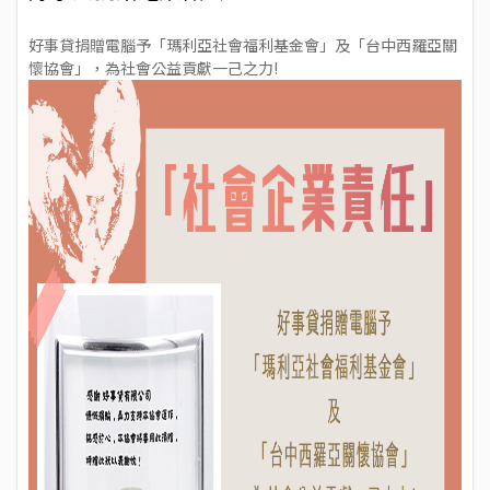
好事貸捐贈電腦予「瑪利亞社會福利基金會」及「台中西羅亞關
懷協會」，為社會公益貢獻一己之力!