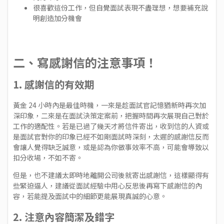
很喜歡這份工作，但自覺面試表現不盡理想，想要補充說
明創造加分機會
二、寫感謝信的注意事項！
1. 感謝信的有效期
黃金 24 小時內是最佳時機，一來是趁面試官記憶猶新時再次加
深印象，二來是在面試決策定案前，把握時間再次展現自己對於
工作的適配性。若是已過了幾天才將信件寄出，收到信的人資或
是面試官對你的印象已經不如剛面試時深刻，太遲的感謝信反而
會讓人覺得缺乏誠意，或是認為你做事效率不高，可能會導致以
扣分收場，不如不寄。
但是，也不建議太即時地離開公司後就寄出感謝信，這樣顯得有
些緊迫逼人，建議從面試經驗中用心反思後再寫下感謝信的內
容，若能提及面試中的細節更能展現真誠的心意。
2. 注意內容簡潔及錯字