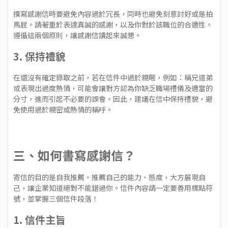
撰寫感謝信時要避免內容過於冗長，同時也避免刻意討好或是拍
馬屁。請著重於表達真誠的感謝，以及你對於該職位的合適性。
遵循這兩個原則，讓感謝信讀起來誠懇。
3. 保持禮貌
在還沒有確定錄取之前，若在信件中過於親暱，例如：稱兄道弟
或表現出過度熱情，可能會讓對方認為你缺乏職場禮儀及適當的
分寸，進而引起不必要的誤會。因此，建議在信中保持禮貌，避
免使用過於親密或熱情的稱呼。
三、如何書寫感謝信？
寄信的目的是自我推薦，推薦自己的能力、態度，大方展現自
己，讓企業知道絕對不能錯過你。信件內容請一定要善用標點符
號，並掌握三個信件段落！
1. 信件主旨