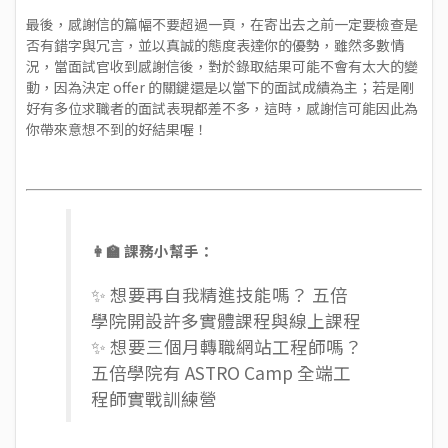
最後，感謝信的篇幅不要超過一頁，在寄出去之前一定要檢查是
否有錯字與冗言，並以真誠的態度表達你的優勢，雖然多數情
況，當面試官收到感謝信後，對於錄取結果可能不會有太大的變
動，因為決定 offer 的關鍵還是以當下的面試成績為主；若是剛
好有多位求職者的面試表現都差不多，這時，感謝信可能因此為
你帶來意想不到的好結果喔！
👩‍🏫 課務小幫手：
✨ 想要再自我精進技能嗎？ 五倍
學院開設許多
實體課程
與
線上課程
✨ 想要三個月轉職網站工程師嗎？
五倍學院有
ASTRO Camp 全端工
程師實戰訓練營