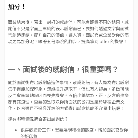
加分！
面試結束後，寫出一封好的感謝信，可能會翻轉不同的結果。感
謝信不只是字面上單純的表示感謝而已，要如何透過文字與面試
官創造連結，提升自己的價值，讓人資、面試官或企業對你的表
現更為加分呢？跟著五倍學院的腳步，提高拿到 offer 的機會！
一、面試後的感謝信，很重要嗎？
關於面試後寄出感謝信這件事情，眾說紛紜，有人認為寄出感謝
信不僅能加深印象，還能提升錄取率，但也有人認為，多做可能
反而會暴露缺點因而喪失機會。五倍小編認為，正、反方的建議
都有其道理，重要的是取決你所面試的公司是屬於哪種企業文
化，以合適且不過分浮誇的方式寄出感謝信較不容易出錯喔！
還有哪種情況適合寄出感謝信？
很喜歡這份工作，想要展現積極的態度，增加面試官對你
的好印象