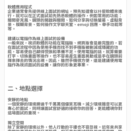
軟體應用程式
企業通常會先提供線上面試的網址，預先知道會以什麼軟體來進
行，就可以在正式面試前先熟悉軟體的操作，例如常用的功能：
關閉麥克風、鏡頭的開啟與關閉、如何分享與切換螢幕、虛擬背
景、模糊背景、如何操作文字聊天室、emoji 回應、舉手功能等
等。
建議以電腦作為線上面試的設備
一般來說，視訊軟體的功能在電腦版、網頁版會是最完整的，若
在面試流程中因為使用手機而找不到手機版被刪減或隱藏的功
能，容易使自己顯得慌張和準備不足。使用電腦的話，就算需要
打字、切換畫面等操作，也不容易產生畫面晃動或是手在鏡頭前
揮來揮去的情況出現。因此，雖然手機很方便，還是建議使用電
腦作為視訊面試的設備，讓你的形象更專業。
二、地點選擇
安靜的地點
一個安靜的環境勝過千千萬萬個優質耳機。減少環境雜音可以更
專心於面試，同時讓面試官舒適的接收你的回答，更能體現你對
這場面試的重視。
獨立空間
除了安靜的環境以外，他人行動的干擾也不容忽視。近年來共享