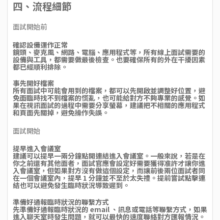
四、流程細節
面試開始前
確認設備運作正常
鏡頭、麥克風、網路、電腦、應用程式等，所有線上面試需要的
設備與工具，都需要做最後檢查。也要確保所有的外在干擾因素
都已經順利排除。
事先開好檔案
所有面試中可能會用到的檔案，都可以先開啟並調整好位置，避
免面臨時找不到檔案的慌亂，也可能給對方不夠專業的感覺。如
果在視訊面試的過程中需要分享螢幕，建議把不相關的應用程式
和頁面先關掉，避免操作失誤。
面試開始
提早進入會議室
建議可以提早一兩分鐘點開連結進入會議室。一般來說，若是在
你之前還有其他面者，面試官應會設定好需要獲得准許才讓你進
入會議室，但如果對方沒有做這個設定，而讓前後兩位面試者同
在一個會議室內，提早 1 分鐘並不至於太失禮。提前嘗試點擊連
結也可以避免發生臨時狀況導致遲到。
準備好通報臨時狀況的聯繫方式
先準備好通報臨時狀況的 email 、訊息或電話等聯繫方式，如果
進入聊天室時發生問題，就可以最快的速度聯絡對方匯報情況。