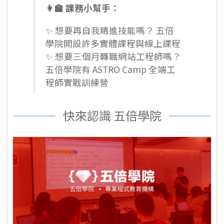
👩‍🏫 課務小幫手：
✨ 想要再自我精進技能嗎？ 五倍
學院開設許多
實體課程
與
線上課程
✨ 想要三個月轉職網站工程師嗎？
五倍學院有
ASTRO Camp 全端工
程師實戰訓練營
快來認識 五倍學院