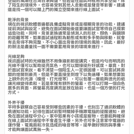
空間的風潮在台灣日漸興盛，但若是在面試時租用共享空間，除
了陌生的環境外，也容易受到其他人走動或是聲音等影響。建議
還是找一個可以關上門的獨立空間來進行線上面試。
乾淨的背景
現在的視訊軟體普遍都具備虛擬背景或是模糊背景的功能，建議
提前測試與設定，避免在面試開始後還要讓面試官等待自己摸索
這些功能。同時，背景更換通常是偵測人的形狀、顏色、與鏡頭
的距離等等，如果面試過程較為動態或有較多手勢與移動，就會
有去背得不夠完整、不小心露出背後的環境的風險。因此，最好
的辦法是盡量找一面不需要套用背景的環境來進行。
光線足夠
視訊面試時的光線雖然不用像攝影那麼講究，但是均勻而明亮的
光線不僅可以幫助提亮氣色，也可以間接提升好感度。畢竟，對
於面試官來說，看不清楚一個陌生人一定很困擾。可以嘗試將房
間的燈開到最亮，但是不要直接坐到燈下以免過曝。如果想要加
上額外的光源（檯燈、打光燈等），可以包覆一層能夠透光的紙
讓光線變得柔和。若是家裡有額外的螢幕，也可以打開一個白色
居多的頁面、將螢幕亮度調亮並放在臉前，也是一個方便的打光
方式。
外界干擾
平時多觀察自己容易受到哪些因素的干擾，也別忘了通訊軟體的
跳通知功能，記得在面試前暫時關掉手機跟電腦的提醒通知，避
免在面試過程中分心。家中如果有小孩或是寵物，也要能夠確保
在線上面試的過程中不會產生干擾。另外也可多注意家中電器的
運作聲、電風扇和冷氣造成的噪音等等，提早做好預防與準備，
才能夠讓面試萬無一失。