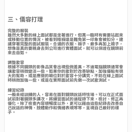
三、儀容打理
完整的服裝
雖然大多數的線上面試都是坐著進行，但萬一臨時有需要站起來
或移動位置的情況，被看到睡褲還是難免第一印象會被扣分。建
議穿著完整的面試服裝，合適的衣服、褲子、最多再加上襪子，
想像是真的要親身去到公司進行實體面試，就可以保證在鏡頭前
來去自如。
調整妝容
根據不同鏡頭的影像品質會出現些微差異，不過電腦鏡頭通常會
讓妝容稍微變淡一些。如果你的妝對於改善缺點、加強優點有很
大的幫助，或是應徵的職位對於妝容十分講究，不妨在線上面試
時稍微加強一些，或是在實際面試前先做一次試妝測試。
練習紀錄
一般未經訓練的人，容易在面對鏡頭說話時怯場。可以在正式面
試前對著鏡頭多講次，將練習面試的過程錄下來，檢討、修正再
優化。除了檢查內容順暢度以外，更可以藉由這些紀錄去改善自
己說話的神情、肢體動作和情緒表現等等，呈現自己最好的樣
子。