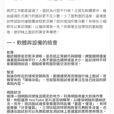
既然工作都能遠端了，面試為什麼不行呢？尤其在軟體業中，藉
由遠端形式進行的面試更不在少數。少了面對面的溫度，遠端面
試時該如何讓整體過程更流暢？如何增加印象分數？有哪些小細
節可以事前規劃，以確保萬無一失？快跟著五倍學院的重點整
理，做好線上面試的萬全準備吧！
一、軟體與設備的檢查
影像
確認鏡頭是否乾淨清晰、是否能正常顯示與開關。調整鏡頭儘量
讓畫面與視線平行，人像不要超出鏡頭或是太小，並記得時不時
看著鏡頭說話，模擬成實際面對面交流的情況。
聲音
無論你所在的環境安靜與否，都建議使用耳機進行線上面試。耳
機常有的「降噪功能」，也能幫助面試者更專注在自己說話的節
奏與內容。
網路狀況
選擇一個網路訊號強且穩定的地方，利用網路用量大的操作實
驗，例如播放 YouTube 影片是否順暢等，以確保網路的連線狀
況。另外，視訊面試通常會需要同時具備「畫面 + 聲音」，有時
還需要「分享螢幕」，三項功能同時使用將會花費較多流量，也
建議在面試前可以先跟給朋友測試線上會議室的實際使用情況。