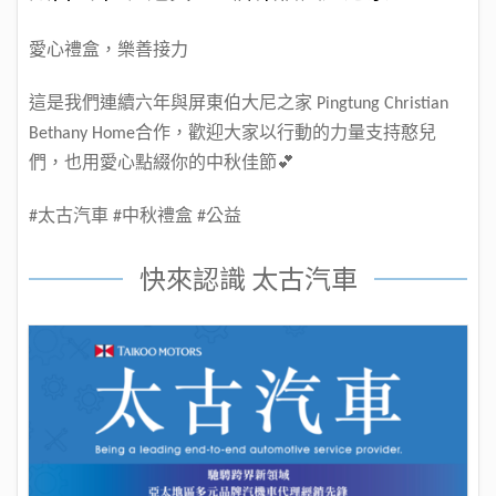
愛心禮盒，樂善接力
這是我們連續六年與屏東伯大尼之家
Pingtung Christian
合作，歡迎大家以行動的力量支持憨兒
Bethany Home
們，也用愛心點綴你的中秋佳節
💕
太古汽車
中秋禮盒
公益
#
#
#
快來認識 太古汽車