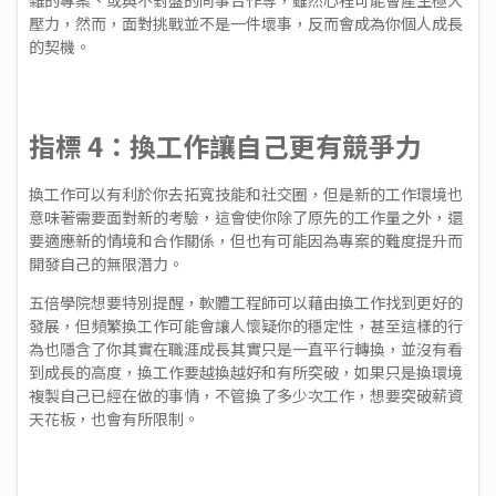
雜的專案、或與不對盤的同事合作等，雖然心裡可能會產生極大
壓力，然而，面對挑戰並不是一件壞事，反而會成為你個人成長
的契機。
指標 4：換工作讓自己更有競爭力
換工作可以有利於你去拓寬技能和社交圈，但是新的工作環境也
意味著需要面對新的考驗，這會使你除了原先的工作量之外，還
要適應新的情境和合作關係，但也有可能因為專案的難度提升而
開發自己的無限潛力。
五倍學院想要特別提醒，軟體工程師可以藉由換工作找到更好的
發展，但頻繁換工作可能會讓人懷疑你的穩定性，甚至這樣的行
為也隱含了你其實在職涯成長其實只是一直平行轉換，並沒有看
到成長的高度，換工作要越換越好和有所突破，如果只是換環境
複製自己已經在做的事情，不管換了多少次工作，想要突破薪資
天花板，也會有所限制。