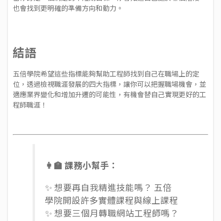
也會找到更明確的準備方向和動力。
結語
五倍學院希望這些指標能夠幫助工程師找到自己在職場上的定
位，透過檢視職涯發展的四大指標，讓你可以把握職場機會，並
適應業界變化和增加升遷的可能性，有機會替自己實現更好的工
程師職涯！
👩‍🏫 課務小幫手：
✨ 想要再自我精進技能嗎？ 五倍
學院開設許多
實體課程
與
線上課程
✨ 想要三個月轉職網站工程師嗎？