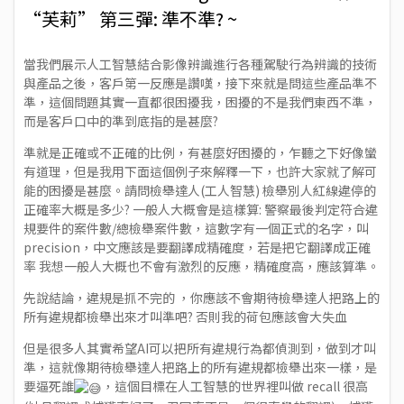
“芙莉” 第三彈: 準不準? ~
當我們展示人工智慧結合影像辨識進行各種駕駛行為辨識的技術
與產品之後，客戶第一反應是讚嘆，接下來就是問這些產品準不
準，這個問題其實一直都很困擾我，困擾的不是我們東西不準，
而是客戶口中的準到底指的是甚麼?
準就是正確或不正確的比例，有甚麼好困擾的，乍聽之下好像蠻
有道理，但是我用下面這個例子來解釋一下，也許大家就了解可
能的困擾是甚麼。請問檢舉達人(工人智慧) 檢舉別人紅線違停的
正確率大概是多少? 一般人大概會是這樣算: 警察最後判定符合違
規要件的案件數/總檢舉案件數，這數字有一個正式的名字，叫
precision，中文應該是要翻譯成精確度，若是把它翻譯成正確
率 我想一般人大概也不會有激烈的反應，精確度高，應該算準。
先說結論，違規是抓不完的 ，你應該不會期待檢舉達人把路上的
所有違規都檢舉出來才叫準吧? 否則我的荷包應該會大失血
但是很多人其實希望AI可以把所有違規行為都偵測到，做到才叫
準，這就像期待檢舉達人把路上的所有違規都檢舉出來一樣，是
要逼死誰
，這個目標在人工智慧的世界裡叫做 recall 很高