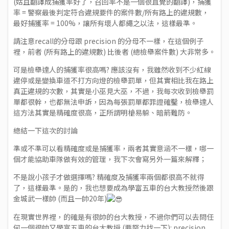
(姑且翻譯成捕獲率好了，召回率不是一個很直覺的翻譯)，捕獲
率 = 警察最後判定符合違規要件的案件數/所有路上的違規數，
最好捕獲率 = 100%，讓所有壞人都繩之以法，這樣最準。
請注意recall的分母跟 precision 的分母不一樣，在這個例子
裡，前者 (所有路上的違規數) 比後者 (總檢舉案件數) 大非常多。
可是檢舉達人的捕獲率很高嗎? 應該沒有，我雖然收到不少紅線
違停或是變換車道不打方向燈的檢舉罰單，但其實相比我在路上
真正違規的次數，其實是小巫見大巫，不過，我每次收到檢舉罰
單都很幹，也都無法申訴，因為每張罰單都罪證確鑿，檢舉達人
這方法其實是精確度很高，正所謂明槍易躲、暗箭難防。
總結一下這次的討論
準或不準可以看精確度或是捕獲率，兩者其實意涵不一樣，哪一
個才能協助車隊做有效的管理，我下次會寫另外一篇來解釋；
不是說小孩子才做選擇嗎? 精確度及捕獲率兩個都很高不就得
了，這樣最準。是的，我也想要成為學富五車的台大教授然後跟
金城武一樣帥 (而且一帥20年)
在現實世界裡，的確是有很帥的台大教授，不過你們可以去問任
何一個很帥又學富五車的台大教授 (要努力找一下): precision