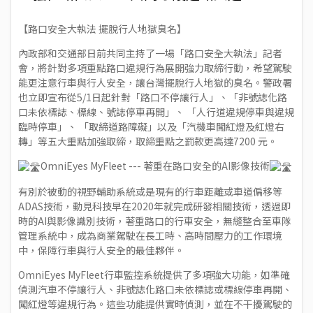
【路口安全大執法 擺脫行人地獄臭名】
內政部和交通部日前共同主持了一場「路口安全大執法」記者
會，將針對多項重點路口違規行為展開強力取締行動，希望駕駛
能更注意行車與行人安全，讓台灣擺脫行人地獄的臭名。警政署
也立即宣布從5/1日起針對「路口不停讓行人」、「非號誌化路
口未依標誌、標線、號誌停車再開」、 「人行道違規停車與違規
臨時停車」、 「取締道路障礙」以及「汽機車闖紅燈及紅燈右
轉」等五大重點加強取締，取締重點之罰款更高達7200 元。
OmniEyes MyFleet --- 著重在路口安全的AI影像技術
有別於被動的視野輔助系統或是現有的行車距離或車道偏移等
ADAS技術，動見科技早在2020年就完成研發相關技術，透過即
時的AI與影像識別技術，著重路口的行車安全，無縫整合至車隊
管理系統中，成為商業駕駛在長工時、高時間壓力的工作環境
中，保障行車與行人安全的最佳夥伴。
OmniEyes MyFleet行車監控系統提供了多項強大功能，如準確
偵測汽車不停讓行人、非號誌化路口未依標誌或標線停車再開、
闖紅燈等違規行為。這些功能提供實時偵測，並在不干擾駕駛的