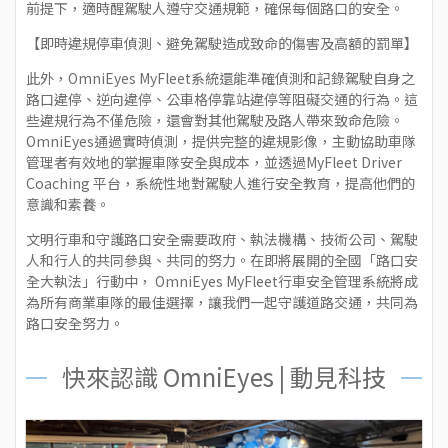
前提下，適時醒駕駛人遵守交通規範，確保每個路口的安全。
【即時違規停車偵測、避免駕駛造成致命的傷害及高額的罰單】
此外，OmniEyes MyFleet系統還能準確偵測和記錄駕駛自身之
路口違停、逆向違停、公車格停靠站違停等阻礙交通的行為。這
些違規行為不僅危險，還會對其他駕駛及路人帶來致命危險。
OmniEyes通過實時偵測，提供完整的違規影像，主動協助車隊
管理者有效地的掌握車隊安全與成本，並透過MyFleet Driver
Coaching 平台，系統性地對駕駛人進行安全教育，提高他們的
意識和素養。
文明行車和守護路口安全需要政府、執法機構、技術公司、駕駛
人和行人的共同參與、共同的努力。在即將展開的全國「路口安
全大執法」行動中， OmniEyes MyFleet行車安全管理系統將成
為所有商業車隊的最佳選擇，讓我們一起守護道路交通，共同為
路口安全努力。
快來認識 OmniEyes | 動見科技