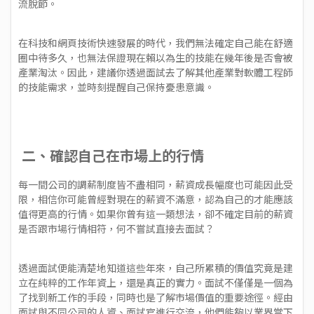
流脫節。
在科技和網頁技術快速發展的時代，我們無法確定自己能在舒適
圈中待多久，也無法保證現在賴以為生的技能在幾年後是否會被
產業淘汰。因此，建議你透過面試去了解其他產業對軟體工程師
的技能需求，並時刻提醒自己保持憂患意識。
二、確認自己在市場上的行情
每一間公司的調薪制度皆不盡相同，薪資成長幅度也可能因此受
限，相信你可能曾經對現在的薪資不滿意，認為自己的才能應該
值得更高的行情。如果你曾有這一類想法，卻不確定目前的薪資
是否跟市場行情相符，何不嘗試直接去面試？
透過面試便能清楚地知道這些年來，自己所累積的價值究竟是建
立在純粹的工作年資上，還是真正的實力。面試不僅僅是一個為
了找到新工作的手段，同時也是了解市場價值的重要途徑。經由
面試與不同公司的人資、面試官進行交流，他們能夠以業界當下