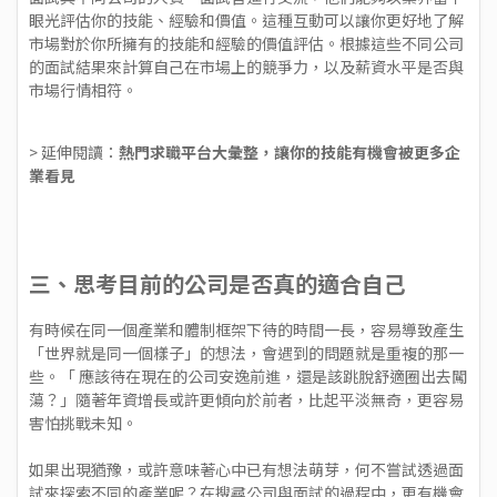
眼光評估你的技能、經驗和價值。這種互動可以讓你更好地了解
市場對於你所擁有的技能和經驗的價值評估。根據這些不同公司
的面試結果來計算自己在市場上的競爭力，以及薪資水平是否與
市場行情相符。
> 延伸閱讀：
熱門求職平台大彙整，讓你的技能有機會被更多企
業看見
三、思考目前的公司是否真的適合自己
有時候在同一個產業和體制框架下待的時間一長，容易導致產生
「世界就是同一個樣子」的想法，會遇到的問題就是重複的那一
些。「 應該待在現在的公司安逸前進，還是該跳脫舒適圈出去闖
蕩？」隨著年資增長或許更傾向於前者，比起平淡無奇，更容易
害怕挑戰未知。
如果出現猶豫，或許意味著心中已有想法萌芽，何不嘗試透過面
試來探索不同的產業呢？在搜尋公司與面試的過程中，更有機會