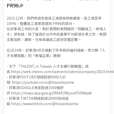
PR96🎉
2023.12月，我們完成年度員工滿意度問卷調查，員工填答率
100%，整體員工滿意度達到 PR96的高分。
在好事貸工作的大家，對於老闆和老闆娘的「照顧員工、疼惜人
才」很有感，除了遠高於台中市的產業平均薪資水準之外，老闆
主動加薪、調薪，也每每讓員工感到受寵若驚。
在2024年，好事貸HR又規劃了許多新的福利措施，努力朝『人
才永續發展』的『幸福企業』邁進!
- 天下 「TALENT, in Taiwan 人才永續行動聯盟」成
員
https://web.cheers.com.tw/event/talent/company/2023.htm
- 好事貸YOUTUBE頻道超過9000人訂
閱
https://youtube.com/@houseloantw
- 好事貸GOOGLE商家超過1500個好
評
https://maps.app.goo.gl/R9AP2NLynzFSDMqw8
- 好事貸 TIKTOK頻道超過20000粉絲追
蹤
https://www.tiktok.com/@houseloantw