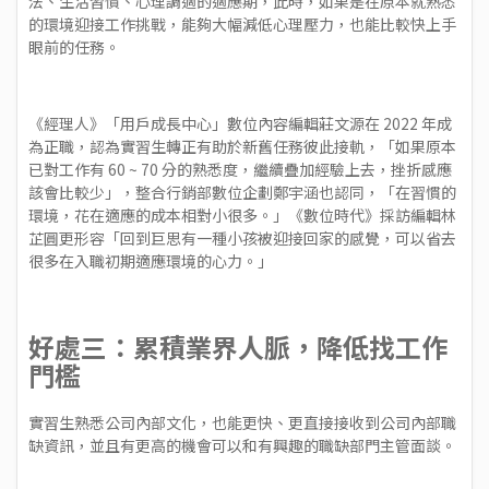
法、生活習慣、心理調適的適應期，此時，如果是在原本就熟悉
的環境迎接工作挑戰，能夠大幅減低心理壓力，也能比較快上手
眼前的任務。
《經理人》「用戶成長中心」數位內容編輯莊文源在 2022 年成
為正職，認為實習生轉正有助於新舊任務彼此接軌，「如果原本
已對工作有 60 ~ 70 分的熟悉度，繼續疊加經驗上去，挫折感應
該會比較少」，整合行銷部數位企劃鄭宇涵也認同，「在習慣的
環境，花在適應的成本相對小很多。」《數位時代》採訪編輯林
芷圓更形容「回到巨思有一種小孩被迎接回家的感覺，可以省去
很多在入職初期適應環境的心力。」
好處三：累積業界人脈，降低找工作
門檻
實習生熟悉公司內部文化，也能更快、更直接接收到公司內部職
缺資訊，並且有更高的機會可以和有興趣的職缺部門主管面談。