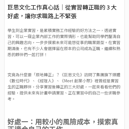
巨思文化工作真心話｜從實習轉正職的 3 大
好處，讓你求職路上不緊張
學生到企業實習，是累積實務工作經驗的好方法之一，透過實
習，可以一窺企業內部工作的實際情形，也能幫助同學們釐清自
己的興趣志向，一步步摸索未來可能想從事的職業類型。在實習
期滿後，也有不少人會選擇留在原本的公司成為正職，繼續和熟
悉的夥伴們一起打拼！
究竟為什麼要「原地轉正」？《巨思文化》訪問了集團旗下媒體
《數位時代》、《經理人》、《Meet 創業小聚》裡曾經是實習
生的正職夥伴，分享實習後轉正的三大好處，一起來看看他們的
經驗，提供未來有計畫申請實習、正在實習中的自己一些求職參
考。
好處一：用較小的風險成本，摸索真
正適合自己的工作