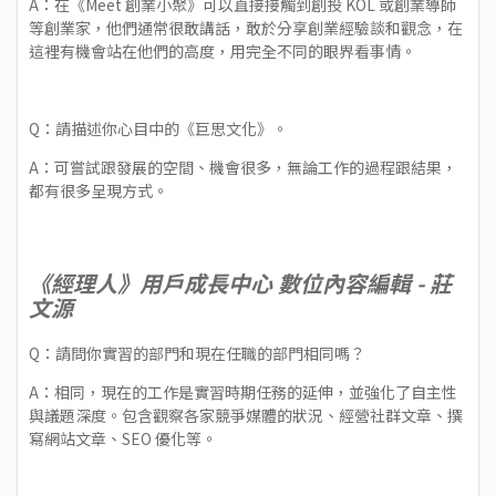
A：在《Meet 創業小聚》可以直接接觸到創投 KOL 或創業導師
等創業家，他們通常很敢講話，敢於分享創業經驗談和觀念，在
這裡有機會站在他們的高度，用完全不同的眼界看事情。
Q：請描述你心目中的《巨思文化》。
A：可嘗試跟發展的空間、機會很多，無論工作的過程跟結果，
都有很多呈現方式。
《經理人》用戶成長中心 數位內容編輯 - 莊
文源
Q：請問你實習的部門和現在任職的部門相同嗎？
A：相同，現在的工作是實習時期任務的延伸，並強化了自主性
與議題深度。包含觀察各家競爭媒體的狀況、經營社群文章、撰
寫網站文章、SEO 優化等。