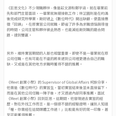
《巨思文化》不少現職夥伴 - 像是莊文源和鄭宇涵，就在畢業前
先和部門主管面談，一畢業就無縫接軌工作；林芷圓則是在約滿
後完成研究所學業，剛好遇上《數位時代》開出缺額，便直接應
徵「回鍋」。在原實習公司就職，節省了許多為求職煩惱與徬徨
的時間，公司主管和夥伴彼此熟悉，也能減低剛到職的磨合問
題，達到雙贏。
另外，維持實習期間的人脈也相當重要，即使不是一畢業就在原
公司任職，也有可能在不遠的將來遇到公司裡更適合自己的職
缺，又或是在其他地方求職時獲得不錯的推薦。
《Meet 創業小聚》的 Supervisor of Global Affairs 柯旂分享，
他曾是《數位時代》的實習生，當初實習結束後並未直接留下，
而是在其他公司任職一陣子後，才又透過內部同事推薦，面試
《Meet 創業小聚》回到巨思。這期間，他發現過去實習的經
歷，對在外找工作而言，是一個很不錯的經驗證明，讓別人知道
「喔，你曾經在這間媒體工作過！」比較能有好的第一印象，甚
至可能獲得推薦。