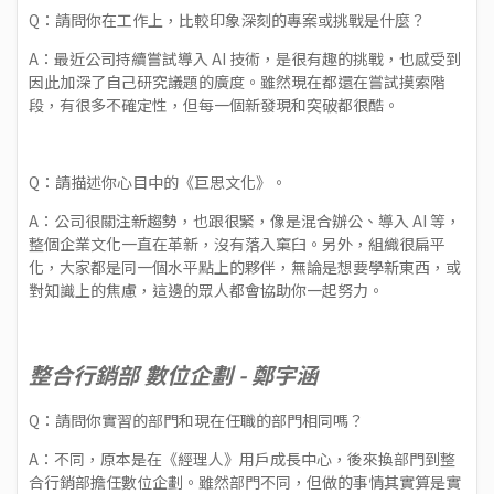
Q：請問你在工作上，比較印象深刻的專案或挑戰是什麼？
A：最近公司持續嘗試導入 AI 技術，是很有趣的挑戰，也感受到
因此加深了自己研究議題的廣度。雖然現在都還在嘗試摸索階
段，有很多不確定性，但每一個新發現和突破都很酷。
Q：請描述你心目中的《巨思文化》。
A：公司很關注新趨勢，也跟很緊，像是混合辦公、導入 AI 等，
整個企業文化一直在革新，沒有落入窠臼。另外，組織很扁平
化，大家都是同一個水平點上的夥伴，無論是想要學新東西，或
對知識上的焦慮，這邊的眾人都會協助你一起努力。
整合行銷部 數位企劃 - 鄭宇涵
Q：請問你實習的部門和現在任職的部門相同嗎？
A：不同，原本是在《經理人》用戶成長中心，後來換部門到整
合行銷部擔任數位企劃。雖然部門不同，但做的事情其實算是實