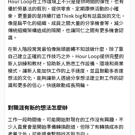
Hour Loop在工作環境上不只是提供時間的彈性，也有
優於勞基法的假別，提供零食、定期康樂活動的小確
幸，更重要的是持續打造Think big和有話直說的文化，
像是扁平化的組織、成員之間大量的分享機會等，減少
傳統組織架構造成的隔閡，也讓同仁之間有更多機會認
識。
在新人階段常常最怕像無頭蒼蠅不知該做什麼，除了靠
自己
建立正確的工作技巧之外
，Hour Loop提供完整的
新人訓練和教材，協助新人熟悉工作設備、環境和商業
模式，讓新人能加快工作的上手速度，並且鼓勵多表達
想法的文化，能夠讓新人透過分享想法建立對工作的認
識和更多的信心，快速啟動成長飛輪。
對職涯有新的想法怎麼辦
工作一段時間後，可能開始對現在的工作沒有興趣，不
少人直覺會是開始準備轉換跑道，但除了有轉換成本的
考量之外，可能還會暫時找不到方向。