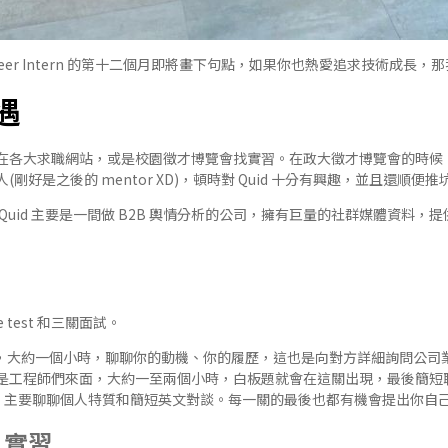
Engineer Intern 的第十二個月即將畫下句點，如果你也熱愛追求技術成長，
遇
開始在各大求職網站，或是校園徵才博覽會找實習。在政大徵才博覽會的時
剛好是之後的 mentor XD)，頓時對 Quid 十分有興趣，並且還順便推
Quid 主要是一間做 B2B 輿情分析的公司，擁有巨量的社群媒體資料，
。
te test 和三關面試。
 面試，大約一個小時，聊聊你的動機、你的履歷，這也是向對方詳細詢問公
是工程師們來面，大約一至兩個小時，白板題就會在這關出現，最後簡短
時。主要聊聊個人特質和簡短英文對談。每一關的最後也都有機會提出你自
 實習