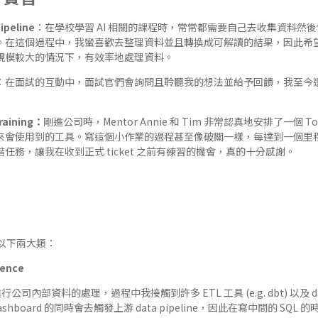
peline
：在學校學習 AI 相關的課程時，常常都需要自己去收集資料然
。在這個過程中，我蠻喜歡去整理資料並且轉換成可解讀的結果，因此希
規模較大的情況下，有效率地處理資料。
：在面試的互動中，面試官們會詢問且聆聽我的想法並給予回饋，我至今
raining：
剛進公司時，Mentor Annie 和 Tim 非常認真地安排了一個 To 
會使用到的工具。寫這個小作業的過程甚至像破關一樣，每達到一個里程碑就
任務，讓我在收到正式 ticket 之前有練習的機會，真的十分感謝。
以下兩大類：
gence
st 進行公司內部資料的處理，過程中我接觸到許多 ETL 工具 (e.g. dbt) 以及 da
 在建 dashboard 的同時會去觸發上游 data pipeline，因此在寫中間的 