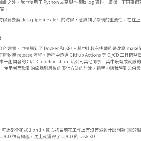
之外，我也使用了 Python 去寫腳本擷取 log 資料，讚嘆一下同事們寫的
厲害。
要去解 data pipeline alert 的時候，意識到了架構的重要性，
g
 的建置，也接觸到了 Docker 和 K8s。其中比較有挑戰的是改寫 makefile，
 release 流程，過程中透過 Github Actions 等 CI/CD 工具
事一起開發的 CI/CD pipeline share 給公司其他同事。其中最有成
ne 問題反思，使用者面臨到的痛點到最後的優化方法的討論，過程中讓我學到如
r 每週都會和我 1 on 1，關心我目前在工作上有沒有遇到什麼問題 (真
CD 很有興趣，馬上就獲得了 CI/CD 的 task XD