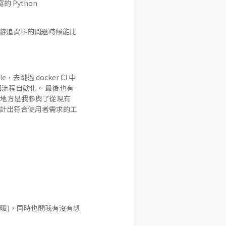
 Python
在往上游追資料的問題時候能比
去跳過 docker CI 中
把整個流程自動化。 最後也有
就感的地方是我參與了從現有
何設計出符合使用者需求的工
的很暖)，同時也問我有沒有想