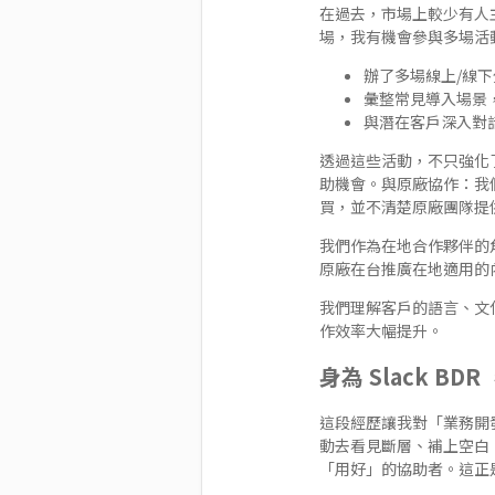
在過去，市場上較少有人主
場，我有機會參與多場活
辦了多場線上/線下分
彙整常見導入場景
與潛在客戶深入對
透過這些活動，不只強化了
助機會。與原廠協作：我們
買，並不清楚原廠團隊提
我們作為在地合作夥伴的
原廠在台推廣在地適用的
我們理解客戶的語言、文
作效率大幅提升。
身為 Slack 
這段經歷讓我對「業務開
動去看見斷層、補上空白、
「用好」的協助者。這正