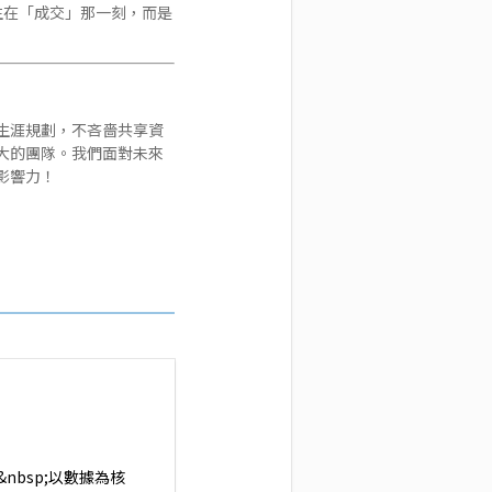
生在「成交」那一刻，而是
生涯規劃，不吝嗇共享資
大的團隊。我們面對未來
影響力！
nbsp;以數據為核