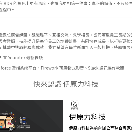
在 BDR 的角色上更有深度，也讓我更相信一件事：真正的價值，不只發
過程中。
及數位廣告媒體，組織扁平、互相交流、教學相長，公司著重員工長期的
與考證照，技能提升是每位員工的培養計畫，共同快速成長、以打造更強
新挑戰中獲取經驗與成就，我們希望有每位新血加入一起打拼、持續擴展
🏻
Yourator 最新職缺
esforce 雲端系統平台
、
Firework 可購物式影音
、
Slack 通訊協作軟體
快來認識 伊原力科技
伊原力科技
伊原力科技為前台辦公室整合專家&