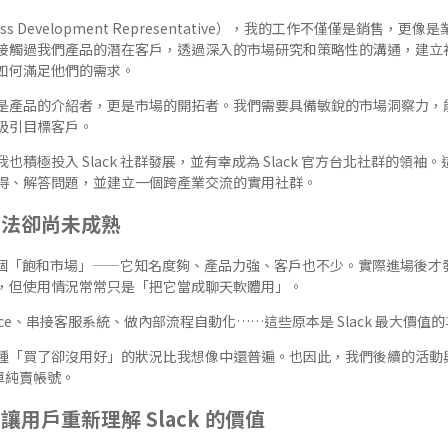
siness Development Representative），我的工作不僅僅是銷售
接觸過我們產品的潛在客戶，透過深入的市場研究和策略性的溝通，建立
如何滿足他們的需求。
是產品的介紹者，更是市場的開拓者。我們需要具備敏銳的市場洞察力，
吸引目標客戶。
也積極投入 Slack 社群發展，並有幸成為
Slack 官方台北社群的領袖
。
得、解答問題，並建立一個跨產業交流的實用社群。
用法卻尚未成熟
 是一個「飽和市場」——它知名度夠、產品力強、客戶也不少。實際進場後
，但使用情況常常只是「把它當成聊天軟體用」。
esforce、串接客服系統、做內部流程自動化……這些原本是 Slack 最大價
種「買了卻沒用好」的狀況比我想像中還普遍。也因此，我們後續的活動
非單純賣帳號。
用戶重新理解 Slack 的價值