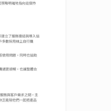
司策略明確地指向這個市
重新建立了服務連結與導入協
客戶多數採用線上自行購
答使用問題，同時也協助
溝通更順暢，也讓整體合
、服務與客戶需求之間，主
是缺乏能陪他們一起把產品