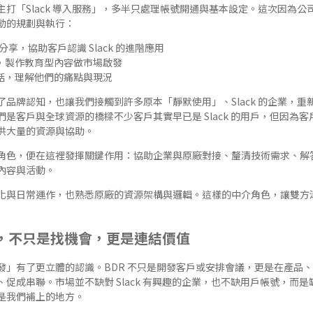
打「Slack 導入服務」，多半只處理帳號開通與基本設定。這次因為公
動的規劃與執行：
享，協助客戶認識 Slack 的進階應用
，製作教育型內容做市場啟發
話，理解他們的痛點與現況
品牌認知，也讓我們接觸到許多原本「靜默使用」、Slack 的企業，
是客戶與全球資源的橋樑不少客戶其實早已是 Slack 的用戶，但因為
供大量的資源與協助。
角色，便在這裡發揮關鍵作用：協助企業與原廠對接、釐清技術需求、解
內容與活動。
化與日常運作，也熟悉原廠的資源架構與邏輯。這樣的中介角色，讓雙方
BDR ，不只是找機會，更是連結價值
發」有了更立體的認識。BDR 不只是開發客戶或安排會議，更是在產品
促成串聯。市場並不缺對 Slack 有興趣的企業，也不缺用戶帳號，而
是我們補上的地方。