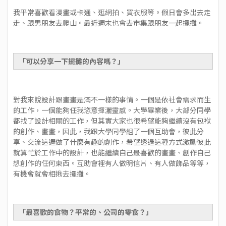
我平常喜歡看漫畫或卡通、逛網拍、買衣服等。假日會多出去走
走、跟男朋友去爬山。最近週末也會去市集跟朋友一起擺攤。
「可以分享一下擺攤的內容嗎？」
對我來說設計跟畫畫是滿不一樣的事情。一個是依社會需求而生
的工作，一個能夠任我恣意揮灑靈感。大學畢業後，大部分同學
都找了設計相關的工作，但其實大家也很希望能夠繼續沒有包袱
的創作、畫畫，因此，我跟大學同學組了一個互助會，彼此分
享、交流這週做了什麼有趣的創作，希望透過這種方式激勵彼此
就算忙於工作中的設計，也能繼續自己最喜歡的畫畫、創作自己
想創作的任何東西。互助會裡有人做明信片、有人做飾品等等，
有機會就會相揪去擺攤。
「最喜歡的食物？平常的、公司的零食？」