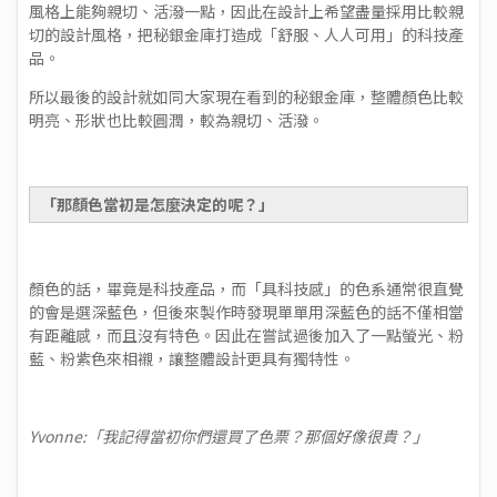
風格上能夠親切、活潑一點，因此在設計上希望盡量採用比較親
切的設計風格，把秘銀金庫打造成「舒服、人人可用」的科技產
品。
所以最後的設計就如同大家現在看到的秘銀金庫，整體顏色比較
明亮、形狀也比較圓潤，較為親切、活潑。
「那顏色當初是怎麼決定的呢？」
顏色的話，畢竟是科技產品，而「具科技感」的色系通常很直覺
的會是選深藍色，但後來製作時發現單單用深藍色的話不僅相當
有距離感，而且沒有特色。因此在嘗試過後加入了一點螢光、粉
藍、粉紫色來相襯，讓整體設計更具有獨特性。
Yvonne:「我記得當初你們還買了色票？那個好像很貴？」