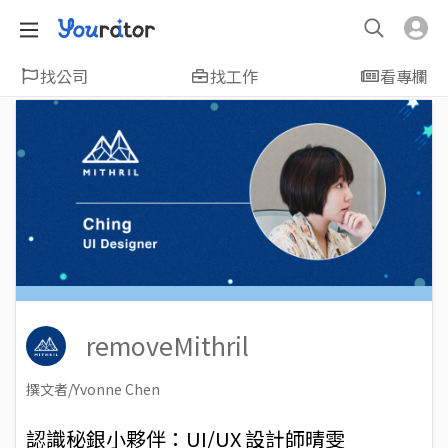
找公司
找工作
看專欄
removeMithril
撰文者/Yvonne Chen
2018-08-16
Views: 7465
認識秘銀小夥伴：UI/UX 設計師晴雯