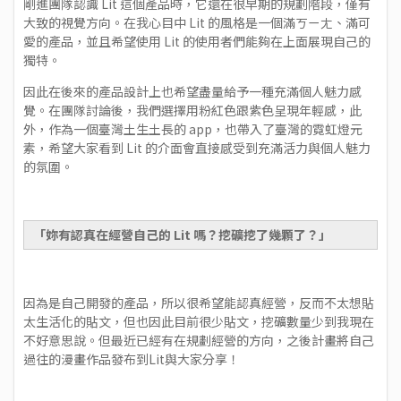
剛進團隊認識 Lit 這個產品時，它還在很早期的規劃階段，僅有
大致的視覺方向。在我心目中 Lit 的風格是一個滿ㄎㄧㄤ、滿可
愛的產品，並且希望使用 Lit 的使用者們能夠在上面展現自己的
獨特。
因此在後來的產品設計上也希望盡量給予一種充滿個人魅力感
覺。在團隊討論後，我們選擇用粉紅色跟紫色呈現年輕感，此
外，作為一個臺灣土生土長的 app，也帶入了臺灣的霓虹燈元
素，希望大家看到 Lit 的介面會直接感受到充滿活力與個人魅力
的氛圍。
「妳有認真在經營自己的 Lit 嗎？挖礦挖了幾顆了？」
因為是自己開發的產品，所以很希望能認真經營，反而不太想貼
太生活化的貼文，但也因此目前很少貼文，挖礦數量少到我現在
不好意思說。但最近已經有在規劃經營的方向，之後計畫將自己
過往的漫畫作品發布到Lit與大家分享！