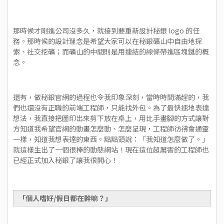
那時候才剛進公司沒多久，就接到要重新設計秘銀 logo 的任
務。那時候的設計理念是希望大家可以在秘銀礦山中自由地探
索、社交挖礦；而礦山的中間則是用連結的線條帶進區塊鏈的概
念。
還有，做秘銀官網的過程也令我印象深刻，當時時間滿趕的，我
們也還沒有正職的前端工程師，只能找外包。為了最快速地表達
想法，我直接把圖印出來剪下放在桌上，用比手畫腳的方式讓對
方知道我希望官網的動畫怎麼動、怎麼呈現，工程師彷彿會通靈
一樣，知道我想表達的東西。點點頭說：「我知道怎麼做了。」
就這樣生出了一個很棒的動態網站！現在這位超厲害的工程師也
已經正式加入秘銀了讓我很開心！
「個人嗜好/假日都在幹嘛？」