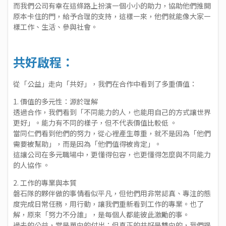
而我們公司有幸在這條路上扮演㇐個小小的助力，協助他們推開
原本卡住的門，給予合理的支持，這樣㇐來，他們就能像大家㇐
樣工作、生活、參與社會。
共好啟程：
從「公益」走向「共好」，我們在合作中看到了多重價值：
1. 價值的多元性：源於理解
透過合作，我們看到「不同能力的人，也能用自己的方式讓世界
更好」。能力有不同的樣子，但不代表價值比較低 。
當同仁們看到他們的努力，從心裡產生尊重，就不是因為「他們
需要被幫助」，而是因為「他們值得被肯定」。
這讓公司在多元職場中，更懂得包容，也更懂得怎麼與不同能力
的人協作 。
2. 工作的專業與本質
磐石隊的夥伴做的事情看似平凡，但他們用非常認真、專注的態
度完成日常任務，用行動，讓我們重新看到工作的專業。也了
解，原來「努力不分誰」，是每個人都能彼此激勵的事。
過去的公益，常是單向的付出；但真正的共好是雙向的，我們提