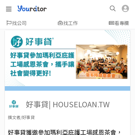
找公司
找工作
看專欄
好事貸| HOUSELOAN.TW
撰文者/好事貸
2025-12-10
Views: 437
好事貸獲邀參加瑪利亞庇護工場感恩茶會，