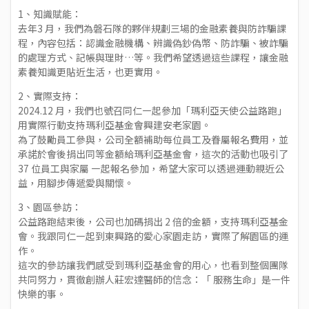
1、知識賦能：
去年3 月，我們為磐石隊的夥伴規劃三場的金融素養與防詐騙課
程，內容包括：認識金融機構、辨識偽鈔偽幣、防詐騙、被詐騙
的處理方式、記帳與理財…等。我們希望透過這些課程，讓金融
素養知識更貼近生活，也更實用。
2、實際支持：
2024.12 月，我們也號召同仁㇐起參加「瑪利亞天使公益路跑」
用實際行動支持瑪利亞基金會興建安老家園。
為了鼓勵員工參與，公司全額補助每位員工及眷屬報名費用，並
承諾於會後捐出同等金額給瑪利亞基金會，這次的活動也吸引了
37 位員工與家屬 ㇐起報名參加，希望大家可以透過運動親近公
益，用腳步傳遞愛與關懷。
3、園區參訪：
公益路跑結束後，公司也加碼捐出 2 倍的金額，支持瑪利亞基金
會。我跟同仁㇐起到東興路的愛心家園走訪，實際了解園區的運
作。
這次的參訪讓我們感受到瑪利亞基金會的用心，也看到整個團隊
共同努力，貫徹創辦人莊宏達醫師的信念：「 服務生命」是㇐件
快樂的事。