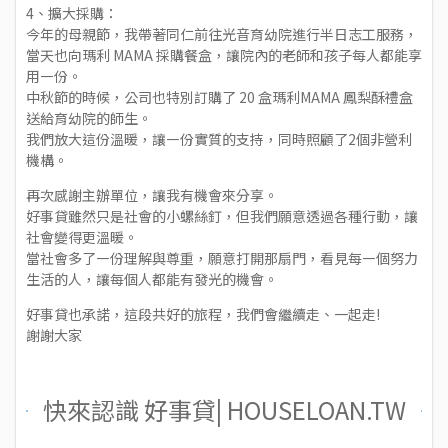
4、擴大採購：
今年的母親節，我帶著同仁前往光音育幼院進行半日志工服務，
當天也向瑪利 MAMA 採購餐盒，讓院內的老師和孩子每人都能享
用㇐份。
中秋節的時候，公司也特別訂購了 20 盒瑪利MAMA 鳳梨酥禮盒
送給育幼院的師生。
我們放大這份溫暖，讓㇐份實質的支持，同時照顧了2個非營利
機構。
再次感謝主辦單位，讓我有機會來分享。
好事貸雖然只是社會的小螺絲釘，但我們願意透過各種行動，讓
社會變得更溫暖。
當社會多了㇐份理解與尊重，願意打開那扇門，看見每㇐個努力
生活的人，讓每個人都能有發光的機會。
好事貸也承諾，這段共好的旅程，我們會繼續走、一起走!
謝謝大家
快來認識 好事貸| HOUSELOAN.TW