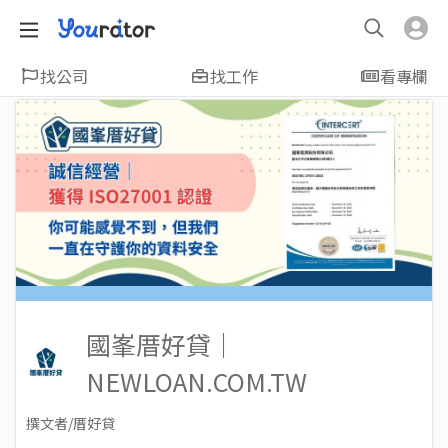
找公司
找工作
看專欄
國峯厝好貸｜
NEWLOAN.COM.TW
撰文者/厝好貸
2023-11-30
Views: 610