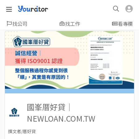
找公司
找工作
看專欄
國峯厝好貸｜
NEWLOAN.COM.TW
撰文者/厝好貸
2023-11-30
Views: 283