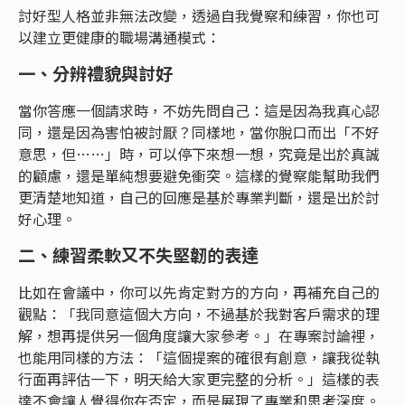
討好型人格並非無法改變，透過自我覺察和練習，你也可
以建立更健康的職場溝通模式：
一、分辨禮貌與討好
當你答應一個請求時，不妨先問自己：這是因為我真心認
同，還是因為害怕被討厭？同樣地，當你脫口而出「不好
意思，但……」時，可以停下來想一想，究竟是出於真誠
的顧慮，還是單純想要避免衝突。這樣的覺察能幫助我們
更清楚地知道，自己的回應是基於專業判斷，還是出於討
好心理。
二、練習柔軟又不失堅韌的表達
比如在會議中，你可以先肯定對方的方向，再補充自己的
觀點：「我同意這個大方向，不過基於我對客戶需求的理
解，想再提供另一個角度讓大家參考。」在專案討論裡，
也能用同樣的方法：「這個提案的確很有創意，讓我從執
行面再評估一下，明天給大家更完整的分析。」這樣的表
達不會讓人覺得你在否定，而是展現了專業和思考深度。