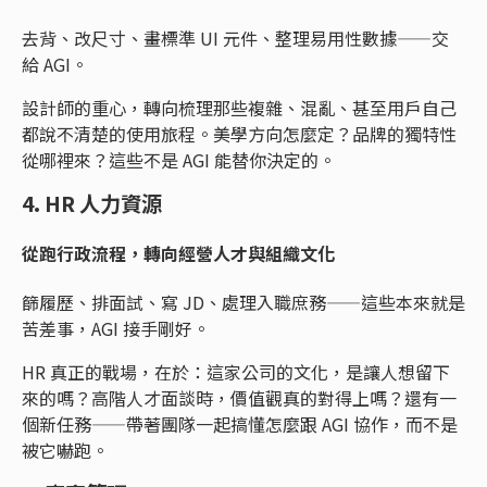
去背、改尺寸、畫標準 UI 元件、整理易用性數據——交
給 AGI。
設計師的重心，轉向梳理那些複雜、混亂、甚至用戶自己
都說不清楚的使用旅程。美學方向怎麼定？品牌的獨特性
從哪裡來？這些不是 AGI 能替你決定的。
4. HR 人力資源
從跑行政流程，轉向經營人才與組織文化
篩履歷、排面試、寫 JD、處理入職庶務——這些本來就是
苦差事，AGI 接手剛好。
HR 真正的戰場，在於：這家公司的文化，是讓人想留下
來的嗎？高階人才面談時，價值觀真的對得上嗎？還有一
個新任務——帶著團隊一起搞懂怎麼跟 AGI 協作，而不是
被它嚇跑。