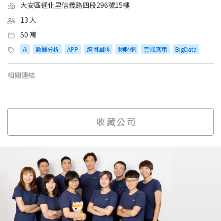
大安區通化里信義路四段296號15樓
13 人
50 萬
AI
數據分析
APP
跨國團隊
物聯網
雲端應用
BigData
相關連結
收藏公司