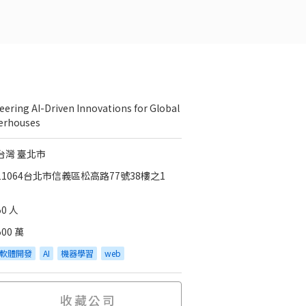
eering AI-Driven Innovations for Global
erhouses
台灣 臺北市
11064台北市信義區松高路77號38樓之1
50 人
500 萬
軟體開發
AI
機器學習
web
收藏公司