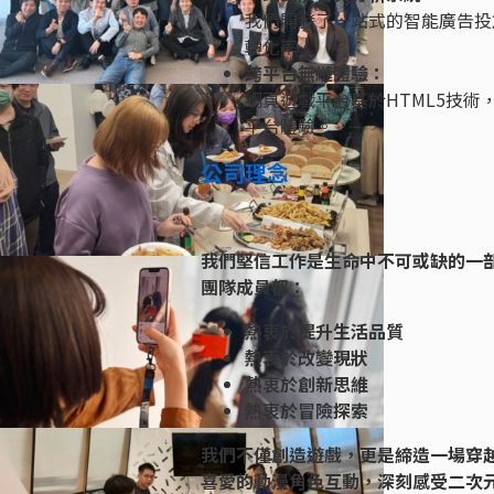
我們開發了一站式的智能廣告投
轉化率。
跨平台無縫體驗：
網頁遊戲平台基於HTML5技
平台體驗。
公司理念
我們堅信工作是生命中不可或缺的一部分
團隊成員都：
熱衷於提升生活品質
熱衷於改變現狀
熱衷於創新思維
熱衷於冒險探索
我們不僅創造遊戲，更是締造一場穿越
喜愛的動漫角色互動，深刻感受二次