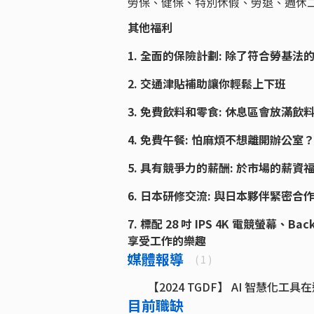
勞保、健保、特別休假、勞退、週休
其他福利
1.
全面的保險計劃: 除了符合勞基法
2. 交通津貼補助讓你輕鬆上下班
3. 免費飲料和零食: 休息區會放滿飲
4. 免費午餐: 怕麻煩不想離開辦公
5. 具有競爭力的薪酬: 於市場的薪
6. 日本研修交流: 與日本夥伴緊密
7. 標配 28 吋 IPS 4K 電競螢幕、Bac
享受工作的樂趣
媒體報導
( 1 )
【2024 TGDF】 AI 智慧化
目前職缺