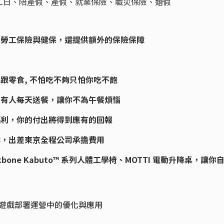
二日、陪產假、產假、就業保險、職災保險、婚假
的勞工保險與健保，還提供額外的保險保障
料跟零食, 不怕吃不夠只怕你吃不飽
室？有人每天送餐，讓你不為午餐煩惱
資福利，你的付出將得到應有的回報
合作，出差東京全程公司承擔費用
kbone
Kabuto™ 系列人體工學椅、MOTTI 電動升降桌，讓你
工具在遊戲部署運營中的優化與應用