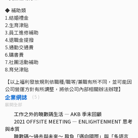
◆ 補助類
1.結婚禮金
2.生育津貼
3.員工進修補助
4.退職金提撥
5.通勤交通費
6.購書費
7.社團活動補助
8.育兒津貼
【以上福利發放規則依職種/職等/兼職有所不同，並可能因
公司營運方針有所調整，將依公司內部相關辦法辦理】
企業網誌
( 5 )
展開全部
工作之外的曉數碼生活 — AKB 季末回顧
2021 OFFSITE MEETING — ENLIGHTENMENT 思考
與本質
曉數碼～過去與未來～ 肩負「邁向國際」與「多語言