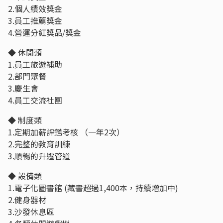
2.個人績效獎金
3.員工推薦獎金
4.營運分紅獎品/獎金
◆ 休閒類
1.員工旅遊補助
2.部門聚餐
3.慶生會
4.員工交流社團
◆ 制度類
1.定期加薪評鑑考核 （一年2次）
2.完整的教育訓練
3.順暢的升遷管道
◆ 設備類
1.電子化圖書館 (藏書超過1,400本，持續增加中)
2.健身器材
3.沙發休息區