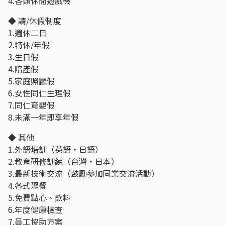
4.各類休閒遊戲機
◆ 請/休假制度
1.週休二日
2.特休/年假
3.生日假
4.陪產假
5.家庭照顧假
6.女性同仁生理假
7.同仁育嬰假
8.未滿一年即享年假
◆ 其他
1.外語培訓（英語・日語）
2.教育研修訓練（台灣・日本）
3.最新技術交流（鼓勵參加同業交流活動）
4.各式聚餐
5.免費點心、飲料
6.年度健康檢查
7.員工協助方案