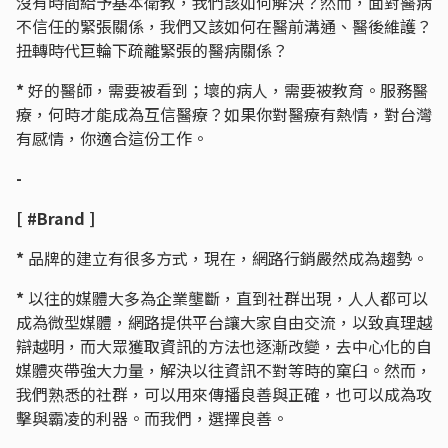
沒有時間給予基本衛教，我們該如何解決？然而，面對醫病
不信任的緊張關係，我們又該如何在醫前溝通、醫後維護？
扭轉時代巨輪下疏離緊張的醫病關係？
*
好的醫師，需要被看到；壞的病人，需要被教育。服務醫
療，何時才能成為互信醫療？如果你對醫療有熱情，對台灣
有感情，你適合這份工作。
-
[ #Brand ]
*
品牌的建立有很多方式，現在，網路行銷嚴然成為趨勢。
*
以往的媒體大多為企業壟斷，直到社群出現，人人都可以
成為微型媒體，網路提供平台讓大家自由交流，以致真理越
辯越明，而大眾獲取資訊的方法也逐漸改變，去中心化的自
媒體夾帶強大力量，解決以往資訊不對等時的窠臼。然而，
我們熟悉的社群，可以用來傳播良善與正確，也可以成為攻
擊與霸凌的利器。而我們，選擇良善。