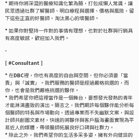
*
期待你將深澀的醫療知識化繁為簡，打包成懶人常識，讓
民眾透過社群了解醫師、明白療程與選擇、價格與風險，留
下這些正直的好醫師，淘汰黑心的壞醫師。
*
如果你對堅持一件對的事情有理想，也對於社群與行銷具
有高度敏感，歡迎加入我們。
-
[ #Consultant ]
*
在
DBC
裡，你也有高度的自由與空間，但你必須要「當
責」與「誠實」。我們服務的醫師是經過嚴格挑選的，而
你，也會是我們嚴格挑選的夥伴。
*
我們希望你把這裡當作是一個舞台，要想發光發熱的青年
才能淋漓盡致的演出。簡言之，我們期許每個夥伴能分析每
個醫師的特長與市場動向，透過專業而不失幽默文案，與設
計師共創圖文素材，快速的將夥伴與客戶腦海畫面實現為平
易近人的媒體，帶領醫師拓展良好口碑與社群力。
*
除此之外，我們希望你的生活多采多姿，擁有外向健談的