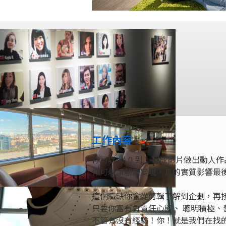
工作內容
你可以 從 0 到 1 製成影片做出動
你可以讓創意變現，真的實質影響最
這個職缺你會從剪輯了解到企劃，再
只要你富有負責任心態、 聰明積極、
不管有沒有經驗！你！就是我們在找