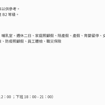
集以供參考。
B2 等級。
、哺乳室、週休二日、家庭照顧假、陪產假、產假、育嬰留停、
險、防疫照顧假、員工體檢、職災保險
：00 ；下班 18：00 - 21：00）