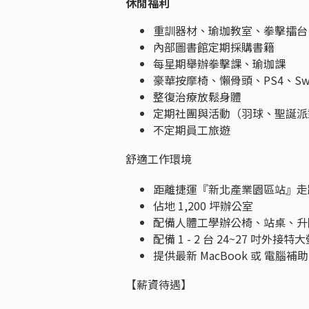
休閒福利
重訓器材、瑜珈教室、拳擊擂台
內部圖書館定期採購書籍
每星期舉辦拳擊課、瑜珈課
豪華按摩椅、懶骨頭、PS4、Swi
整復治療放鬆身體
定期社團與活動（羽球、聖誕派
不定期員工旅遊
舒適工作環境
距離捷運『新北產業園區站』走路
佔地 1,200 坪辦公室
配備人體工學辦公椅、站桌、升
配備 1 - 2 台 24~27 吋外接特
提供最新 MacBook 或 電腦補助
【薪資待遇】