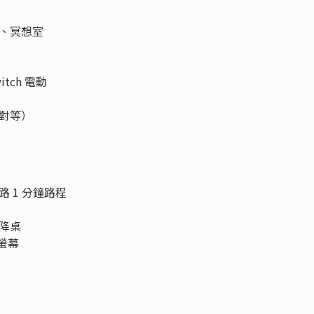
、冥想室
tch 電動
對等）
 1 分鐘路程
降桌
大螢幕