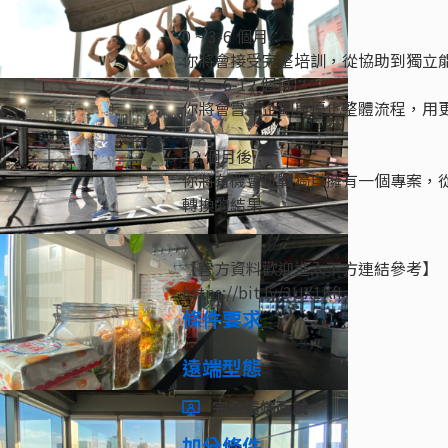
0 ~ 3-6 個月：
你將會接受完整培訓，從協助到獨立能
3-6 ~ 6-12 個月：
你將會嘗試企劃與優化整體流程，用
12 個月後：
你將有機會挑戰獨自擁有一個專案，從 
轉換的結果。
【官方資料歡迎進入下方連結參考】
https://bit.ly/3UX1KfI
條件要求
遠端型態
完全遠端面試
加分條件