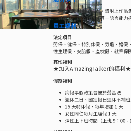
－若有剪輯相關經驗者，請附上作品
－具英文／韓文／日文其一語言能力達 
員工福利
法定項目
勞保、健保、特別休假、勞退、婚假
性生理假、安胎假、產檢假、就業保
其他福利
★加入AmazingTalker的福利★
假期福利
病假事假政策皆優於勞基法
週休二日、國定假日連休不補班
15 天特休假，每年增加 1 天
女性同仁每月生理假 1 天
彈性上下班時間（上班 9：00 - 12