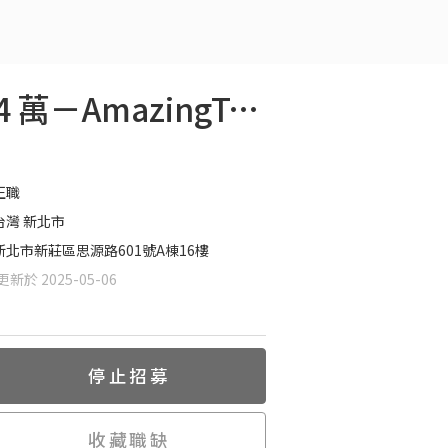
影音行銷企劃 儲備幹部｜歡迎 無經驗｜年薪 56 - 84 萬－AmazingTalker Show
正職
台灣 新北市
新北市新莊區思源路601號A棟16樓
新於 2025-05-06
停止招募
收藏職缺