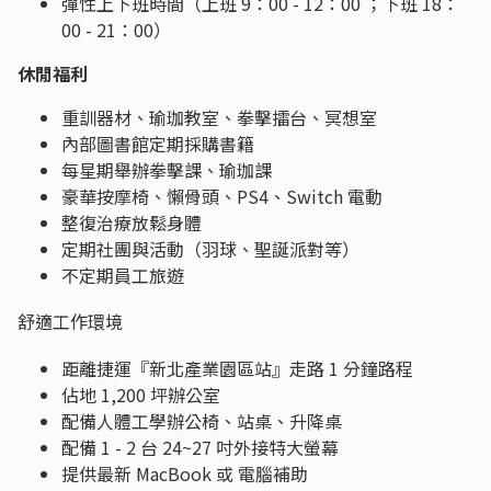
彈性上下班時間（上班 9：00 - 12：00 ；下班 18：
00 - 21：00）
休閒福利
重訓器材、瑜珈教室、拳擊擂台、冥想室
內部圖書館定期採購書籍
每星期舉辦拳擊課、瑜珈課
豪華按摩椅、懶骨頭、PS4、Switch 電動
整復治療放鬆身體
定期社團與活動（羽球、聖誕派對等）
不定期員工旅遊
舒適工作環境
距離捷運『新北產業園區站』走路 1 分鐘路程
佔地 1,200 坪辦公室
配備人體工學辦公椅、站桌、升降桌
配備 1 - 2 台 24~27 吋外接特大螢幕
提供最新 MacBook 或 電腦補助