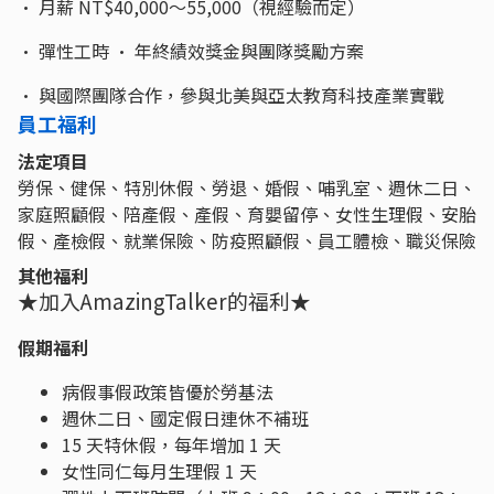
• 月薪 NT$40,000～55,000（視經驗而定）
• 彈性工時 • 年終績效獎金與團隊獎勵方案
• 與國際團隊合作，參與北美與亞太教育科技產業實戰
員工福利
法定項目
勞保、健保、特別休假、勞退、婚假、哺乳室、週休二日、
家庭照顧假、陪產假、產假、育嬰留停、女性生理假、安胎
假、產檢假、就業保險、防疫照顧假、員工體檢、職災保險
其他福利
★加入AmazingTalker的福利★
假期福利
病假事假政策皆優於勞基法
週休二日、國定假日連休不補班
15 天特休假，每年增加 1 天
女性同仁每月生理假 1 天