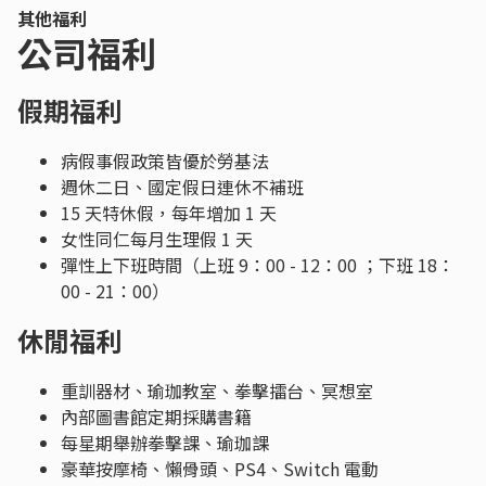
其他福利
公司福利
假期福利
病假事假政策皆優於勞基法
週休二日、國定假日連休不補班
15 天特休假，每年增加 1 天
女性同仁每月生理假 1 天
彈性上下班時間（上班 9：00 - 12：00 ；下班 18：
00 - 21：00）
休閒福利
重訓器材、瑜珈教室、拳擊擂台、冥想室
內部圖書館定期採購書籍
每星期舉辦拳擊課、瑜珈課
豪華按摩椅、懶骨頭、PS4、Switch 電動