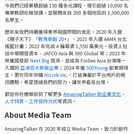
今我們已經累積超過 150 種多元課程，吸引超過 10,000 名
專業教師在線授課，並服務來自 200 多個地區的 3,500,000
名學生。
歷年來我們持續獲得業界與國際間的肯定。2020 年入選
《親子天下》「
教育新創 20+
」、2021 年入選 AAMA 台北
搖籃計畫；2022 年完成 A 輪募資 1,550 萬美元，投資人包
括中華開發資本、JAFCO Asia 與 500 Global 等；2023 年
榮獲國發部
Next Big
獎項，並成為 Forbes Asia 台灣唯一
入選的
亞洲百大新銳企業
；2024 年獲
500Young
創業類得
主，更在同年併購
HiLink Inc
.，打造專屬於平台用戶的視
訊體驗，希望透過我們的努力，讓世界看見台灣。
歡迎你在應徵前到了解更多
AmazingTalker 的企業文化
、
人才特質
、
工作協作方式
等資訊。
About Media Team
AmazingTalker 在 2020 年成立 Media Team，致力於創作