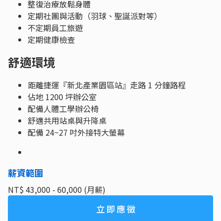
整復治療放鬆身體
定期社團與活動（羽球、聖誕派對等）
不定期員工旅遊
定期健康檢查
舒適環境
距離捷運『新北產業園區站』走路 1 分鐘路程
佔地 1200 坪辦公室
配備人體工學辦公椅
舒適共用站桌與升降桌
配備 24~27 吋外接特大螢幕
薪資範圍
NT$ 43,000 - 60,000 (月薪)
立即應徵