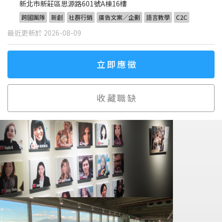
新北市新莊區思源路601號A棟16樓
跨國團隊
新創
社群行銷
廣告文案／企劃
語言教學
C2C
最近更新於 2026-08-09
立即應徵
收藏職缺