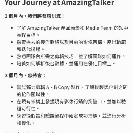
Your Journey at AmazingTalker
1 個月內，我們將會培訓您：
了解 AmazingTalker 產品願景和 Media Team 的短中
長程目標。
探索過去的製作脈絡以及目前的影像架構、產出輪廓
和迭代過程。
熟悉團隊內所需之剪輯技巧，並了解團隊如何運作。
培養如何解析後台數據，並運用在優化目標上。
3 個月內，您將會：
嘗試獨力剪輯 A、B Copy 製作，了解後製與企劃之間
的協作關聯性。
在現有架構上發掘現有影像行銷的突破口，並加以驗
證可行性。
練習從假設和驗證過程中確定成功指標，並進行分析
和優化。