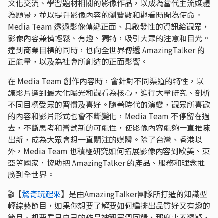
文化交流、學習題材相關的影像作品，以成為當代主流媒體
為願景，並以提升影像內容的瀏覽數和觀看時間為使命。
Media Team 透過影像傳遞正面、具啟發性的資訊給觀眾，
影像內容兼備輕鬆、有趣、獨特，吸引大眾的注意和目光。
達到商業目標的同時，也向全世界傳遞 AmazingTalker 的
正能量，以及為社會所創造的正面影響。
在 Media Team 創作內容時，會針對不同渠道的特性，以
讓影片達到最大化曝光和觀看為核心，進行大量研究、剖析
不同目標受眾的習慣及喜好。隨著時代的演變，觀眾所喜歡
的內容和影片形式也會不斷變化，Media Team 不停留在過
去，不斷思考和嘗試新的可能性，使影像內容能夠一直推陳
出新，成為大眾會想一直關注的媒體。除了台灣、香港以
外，Media Team 也積極研究如何拓展影像內容到歐美、東
亞等國家，協助把 AmazingTalker 的產品、服務和理念推
廣到全世界。
🎬【
驚奇玩起來
】是由AmazingTalker團隊所打造的知識型
輕綜藝節目，如果你想要了解要如何編排出品質好又有趣的
節目、想要看見自己的作品被觀眾們回饋，那麼事不遲疑，