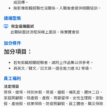
成目標。
無影像剪輯經驗也沒關係，入職後會提供相關培訓。
遠端型態
完全遠端面試
此職缺面試流程採線上面談，無實體會談
加分條件
加分項目：
若有剪輯相關經驗者，請附上作品集以供參考。
具英文／韓文／日文其一語言能力達 B2 等級。
員工福利
法定項目
勞保、健保、特別休假、勞退、婚假、哺乳室、週休二日、
家庭照顧假、陪產假、產假、育嬰留停、女性生理假、安胎
假、產檢假、就業保險、防疫照顧假、員工體檢、職災保險