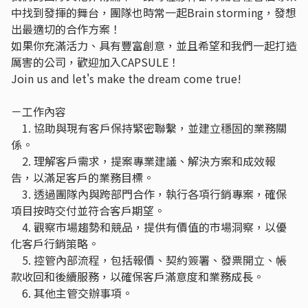
中找到發揮的舞台，團隊也時常一起Brain storming，發想
出最適切的合作方案！
如果你充滿活力、具有豐富創意，並且希望和我們一起打造
厲害的公司，歡迎加入CAPSULE！
Join us and let's make the dream come true!
－工作內容
1. 協助與現有客戶保持緊密聯繫，並建立穩固的業務關
係。
2. 理解客戶需求，提案專業建議、解決方案和成效報
告，以滿足客戶的業務目標。
3. 透過團隊內與跨部門合作，執行各項行銷專案，確保
項目按時交付並符合客戶期望。
4. 觀察市場趨勢和競品，提供有價值的市場洞察，以優
化客戶行銷策略。
5. 控管內部流程，包括報價、契約簽署、發票開立、帳
款收回和後續服務，以確保客戶滿意度和業務成長。
6. 其他主管交辦事項。