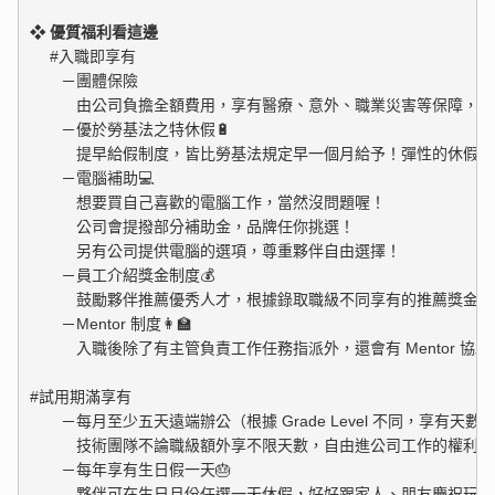
❖ 優質福利看這邊
　 #入職即享有

　　－團體保險

　　　由公司負擔全額費用，享有醫療、意外、職業災害等保障，讓
　　－優於勞基法之特休假🔋

　　　提早給假制度，皆比勞基法規定早一個月給予！彈性的休假制
　　－電腦補助💻

　　　想要買自己喜歡的電腦工作，當然沒問題喔！

　　　公司會提撥部分補助金，品牌任你挑選！

　　　另有公司提供電腦的選項，尊重夥伴自由選擇！

　　－員工介紹獎金制度💰

　　　鼓勵夥伴推薦優秀人才，根據錄取職級不同享有的推薦獎金也
　　－Mentor 制度👩‍🏫 

　　　入職後除了有主管負責工作任務指派外，還會有 Mentor 協
#試用期滿享有

　　－每月至少五天遠端辦公（根據 Grade Level 不同，享有天數也
　　　技術團隊不論職級額外享不限天數，自由進公司工作的權利喔！
　　－每年享有生日假一天🎂

　　　夥伴可在生日月份任選一天休假，好好跟家人、朋友慶祝玩樂去