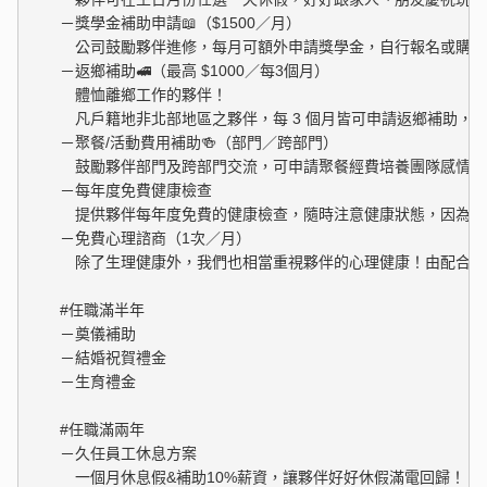
　　－獎學金補助申請📖（$1500／月）

　　　公司鼓勵夥伴進修，每月可額外申請獎學金，自行報名或購買
　　－返鄉補助🚅（最高 $1000／每3個月）

　　　體恤離鄉工作的夥伴！

　　　凡戶籍地非北部地區之夥伴，每 3 個月皆可申請返鄉補助，最高
　　－聚餐/活動費用補助🍻（部門／跨部門）

　　　鼓勵夥伴部門及跨部門交流，可申請聚餐經費培養團隊感情，
　　－每年度免費健康檢查

　　　提供夥伴每年度免費的健康檢查，隨時注意健康狀態，因為身
　　－免費心理諮商（1次／月）

　　　除了生理健康外，我們也相當重視夥伴的心理健康！由配合的
　　#任職滿半年

　　－奠儀補助

　　－結婚祝賀禮金

　　－生育禮金

　　#任職滿兩年

　　－久任員工休息方案

　　　一個月休息假&補助10%薪資，讓夥伴好好休假滿電回歸！
