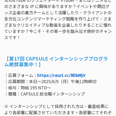
🚀YouTube のクリエイターや VTuber、またはアニメなど
のさまざまな IP に興味がありますか？イベントや周辺グ
ッズ企画の裏方チームとして活躍したり、クライアントの
全方位コンテンツマーケティング戦略を作り上げて、さま
ざまなクリエイティブな動画を企画したりすることに憧れ
ていますか？今こそ、その第一歩を踏み出す絶好のチャン
スです！
【第17回 CAPSULE インターンシッププログラ
ム絶賛募集中！】
｜応募フォーム：
https://reurl.cc/9DbMjV
｜
応募期間：本日～2025/6/9（月）午後12時締切
｜給与：時給 195 NTD～
｜職種：CAPSULE 総合職インターンシップ
※ インターンシップとして採用された方は、審査結果に
より各部署に配属させていただきます。各部署にてそれぞ