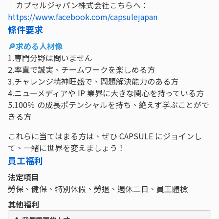
｜カプセルジャパン株式会社こちらへ：
https://www.facebook.com/capsulejapan
條件要求
🔎求める人材像
1.専門分野は問いません
2.率直で誠実、チームワークを楽しめる方
3.チャレンジ精神旺盛で、問題解決能力のある方
4.ニューメディアや IP 業界に大きな関心を持っている方
5.100％ の成長ポテンシャルを持ち、絶えず学ぶことがで
きる方
これらに当てはまる方は、ぜひ CAPSULE にジョインし
て、一緒に世界を変えましょう！
員工福利
法定項目
勞保、健保、特別休假、勞退、週休二日、員工體檢
其他福利