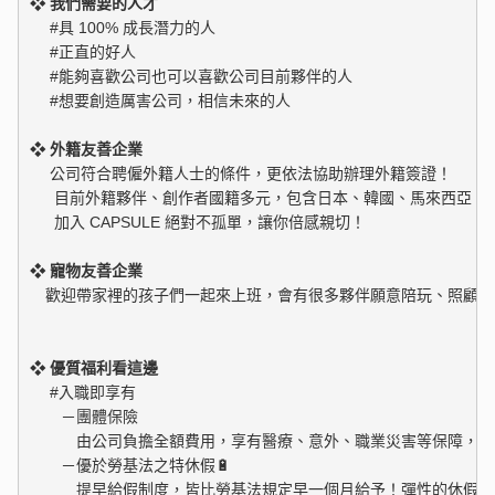
❖ 我們需要的人才
　 #具 100% 成長潛力的人

　 #正直的好人

　 #能夠喜歡公司也可以喜歡公司目前夥伴的人

　 #想要創造厲害公司，相信未來的人

❖ 外籍友善企業
　 公司符合聘僱外籍人士的條件，更依法協助辦理外籍簽證！

 　 目前外籍夥伴、創作者國籍多元，包含日本、韓國、馬來西亞、泰
❖ 寵物友善企業
　歡迎帶家裡的孩子們一起來上班，會有很多夥伴願意陪玩、照顧喔
❖ 優質福利看這邊
　 #入職即享有

　　－團體保險

　　　由公司負擔全額費用，享有醫療、意外、職業災害等保障，讓
　　－優於勞基法之特休假🔋

　　　提早給假制度，皆比勞基法規定早一個月給予！彈性的休假制