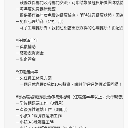
　　　鼓勵夥伴部門及跨部門交流，可申請聚餐經費培養團隊感情，
　　－每年度免費健康檢查

　　　提供夥伴每年度免費的健康檢查，隨時注意健康狀態，因為身
　　－免費心理諮商（1次／月）

　　　除了生理健康外，我們也相當重視夥伴的心理健康！由配合的
　　#任職滿半年

　　－奠儀補助

　　－結婚祝賀禮金

　　－生育禮金

　　#任職滿兩年

　　－久任員工休息方案

　　　一個月休息假&補助10%薪資，讓夥伴好好休假滿電回歸！

　　#專為職場爸媽著想的特別福利（任職滿半年以上，父母親皆適用
　　－孕後期遠端工作（3個月）

　　－產後彈性遠端工作（3個月）

　　－小孩0-2歲彈性遠端工作

　　－小孩3-6歲彈性工時
