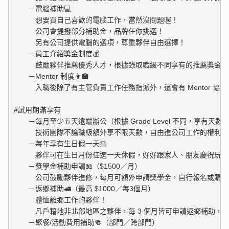
　　－電腦補助💻

　　　想要買自己喜歡的電腦工作，當然沒問題喔！

　　　公司會提撥部分補助金，品牌任你挑選！

　　　另有公司提供電腦的選項，尊重夥伴自由選擇！

　　－員工介紹獎金制度💰

　　　鼓勵夥伴推薦優秀人才，根據錄取職級不同享有的推薦獎金也
　　－Mentor 制度👩‍🏫 

　　　入職後除了有主管負責工作任務指派外，還會有 Mentor 協
#試用期滿享有

　　－每月至少五天遠端辦公（根據 Grade Level 不同，享有天數也
　　　技術團隊不論職級額外享不限天數，自由進公司工作的權利喔！
　　－每年享有生日假一天🎂

　　　夥伴可在生日月份任選一天休假，好好跟家人、朋友慶祝玩樂去
　　－獎學金補助申請📖（$1500／月）

　　　公司鼓勵夥伴進修，每月可額外申請獎學金，自行報名或購買
　　－返鄉補助🚅（最高 $1000／每3個月）

　　　體恤離鄉工作的夥伴！

　　　凡戶籍地非北部地區之夥伴，每 3 個月皆可申請返鄉補助，最高
　　－聚餐/活動費用補助🍻（部門／跨部門）
