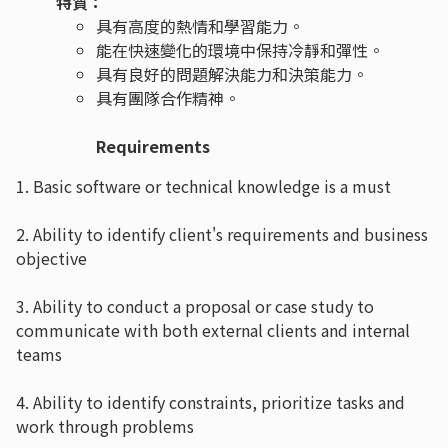
特質：
具有高度的熱情和學習能力。
能在快速變化的環境中保持冷靜和彈性。
具有良好的問題解決能力和決策能力。
具有團隊合作精神。
Requirements
1. Basic software or technical knowledge is a must
2. Ability to identify client's requirements and business
objective
3. Ability to conduct a proposal or case study to
communicate with both external clients and internal
teams
4. Ability to identify constraints, prioritize tasks and
work through problems