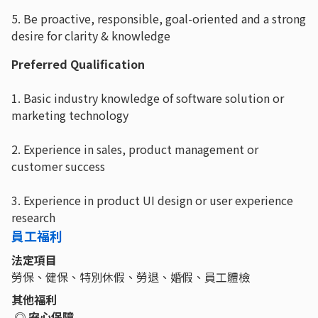
5. Be proactive, responsible, goal-oriented and a strong
desire for clarity & knowledge
Preferred Qualification
1. Basic industry knowledge of software solution or
marketing technology
2. Experience in sales, product management or
customer success
3. Experience in product UI design or user experience
research
員工福利
法定項目
勞保、健保、特別休假、勞退、婚假、員工體檢
其他福利
◎ 安心保障