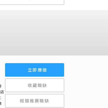
立即應徵
收藏職缺
待
理店
と
相關推薦職缺
像