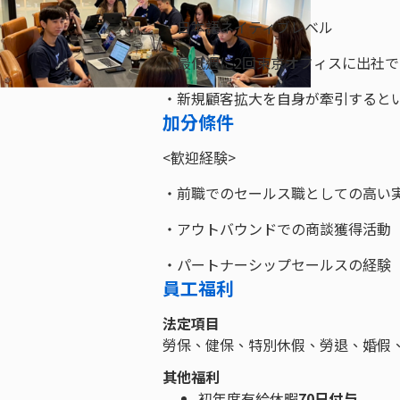
・日本語ネイティブレベル
・最低週に2回東京オフィスに出社で
・新規顧客拡大を自身が牽引すると
加分條件
<歓迎経験>
・前職でのセールス職としての高い
・アウトバウンドでの商談獲得活動
・パートナーシップセールスの経験
員工福利
法定項目
勞保、健保、特別休假、勞退、婚假
其他福利
初年度有給休暇
70日付与