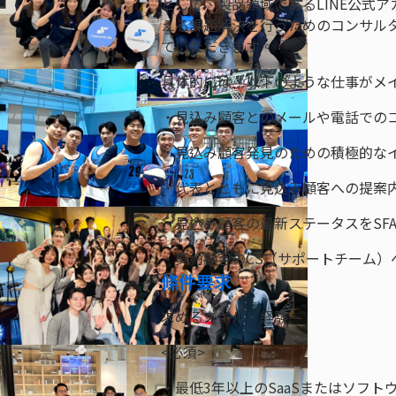
として、製品領域であるLINE公式
える課題解決を行うためのコンサル
ていただきます。
具体的には、以下のような仕事がメ
・見込み顧客とのメールや電話での
・見込み顧客発見のための積極的な
・代表とともに見込み顧客への提案
・見込み顧客の最新ステータスをSF
・契約顧客のCS（サポートチーム）
條件要求
求めるスキル・経験
<必須>
・最低3年以上のSaaSまたはソフト