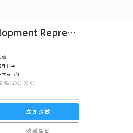
【JP】(シニア)営業担当 (Senior) Business Development Representative
正職
海外 日本
日本 東京都
新於 2026-08-06
立即應徵
收藏職缺