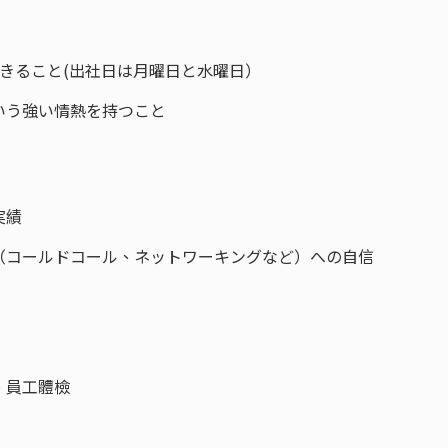
きること(出社日は月曜日と水曜日）
いう強い情熱を持つこと
実績
（コールドコール、ネットワーキングなど）への自信
、員工體檢