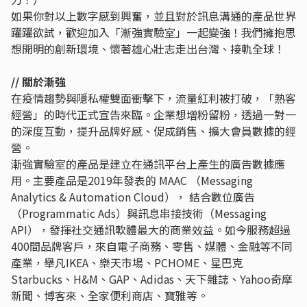
如果你對以上數字感到興奮，並且對於訊息溝通的產品世界
躍躍欲試，歡迎加入「漸強實驗室」一起變強！我們擁抱思
想開明的創新環境、懷著雄心壯志走出台灣、接軌全球！
// 關於漸強
在疫情趨勢與隱私權雙面衝擊下，流量紅利被打破，「熟客
經營」的時代正式宣告來臨。企業想增粉留粉，透過一對一
的深度互動，提升品牌好感、促成銷售、擴大會員數據的經
營。
漸強實驗室的產品是建立在通訊平台上產生的廣告數據應
用。主要產品是2019年發表的 MAAC （Messaging
Analytics & Automation Cloud）， 結合數位廣告
（Programmatic Ads）與訊息串接技術（Messaging
API），發揮社交通訊軟體最大的商業效益。如今服務超過
400間品牌客戶，來自電子商務、零售、媒體、金融等不同
產業，舉凡IKEA、樂天市場、PCHOME、星巴克
Starbucks、H&M、GAP、Adidas、天下雜誌、Yahoo奇摩
新聞、博客來、全家便利商店、寶雅等。