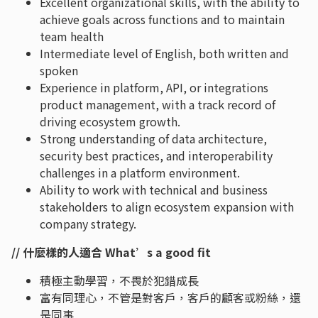
Excellent organizational skills, with the ability to
achieve goals across functions and to maintain
team health
Intermediate level of English, both written and
spoken
Experience in platform, API, or integrations
product management, with a track record of
driving ecosystem growth.
Strong understanding of data architecture,
security best practices, and interoperability
challenges in a platform environment.
Ability to work with technical and business
stakeholders to align ecosystem expansion with
company strategy.
// 什麼樣的人適合 What’s a good fit
積極主動學習，不畏於犯錯成長
富有同理心，不管是對客戶，客戶的顧客或粉絲，還
是同事