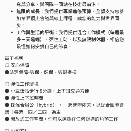
寫與分享，與團隊一同站在技術最前沿。
無限的成長
：我們提供
專業進修預算
，全額支持您參
加業界頂尖會議與線上課程，讓您的能力與世界同
步。
工作與生活的平衡
：我們提供
混合工作模式（每週最
多三天遠端）
、彈性工時，以及
無限制休假
，相信您
最懂如何安排自己的節奏。
員工福利
◎ 安心保障
●法定保障-勞保、健保、勞退提撥
◎ 彈性工作環境
● 小巨蛋站步行 8分鐘，上下班交通方便
● 彈性上下班時間
● 採混合辦公（hybrid） ，一週進辦兩天，以配合團隊會
議［每週一四／二四］為主
● 開放式工作空間，你可以選擇在任何舒適的角落工作
◎ 公司文化