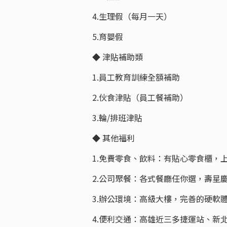
4.生理假（每月一天）
5.育嬰假
◆ 津貼補助類
1.員工教育訓練全額補助
2.伙食津貼（員工餐補助）
3.輪/排班津貼
◆ 其他福利
1.免費零食、飲料：有貼心零食櫃，
2.公司聚餐：各式餐廳任你選，壽星
3.辦公環境：高級大樓，完善的硬軟
4.便利交通：高雄近三多捷運站、新