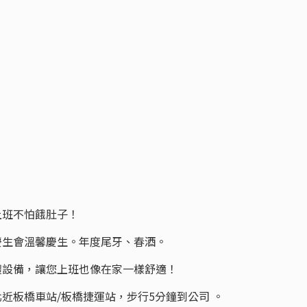
上班不怕餓肚子！
慶生會溫馨慶生。年度尾牙、春酒。
體設備，讓您上班也像在家一樣舒適！
北近板橋車站/板橋捷運站，步行5分鐘到公司 。