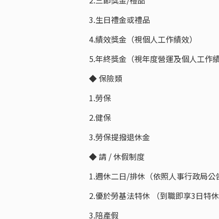
3.生日禮金或禮品
4.績效獎金（視個人工作績效）
5.年終獎金（視年度營運及個人工作
◆ 保險類
1.勞保
2.健保
3.勞保提撥退休金
◆ 請 / 休假制度
1.週休二日/排休（依照人事行政局
2.優於勞基法特休 （到職即享3日特
3.陪產假