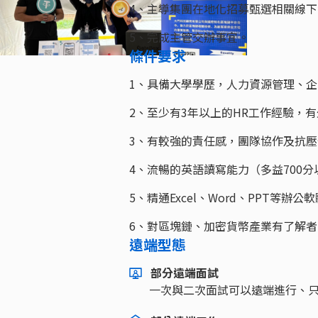
4、主導集團在地化招募甄選相關線
5、完成主管交辦事宜。
條件要求
1、具備大學學歷，人力資源管理、
2、至少有3年以上的HR工作經驗，
3、有較強的責任感，團隊協作及抗
4、流暢的英語讀寫能力（多益700分
5、精通Excel、Word、PPT等辦公
6、對區塊鏈、加密貨幣產業有了解
遠端型態
部分遠端面試
一次與二次面試可以遠端進行、只有最