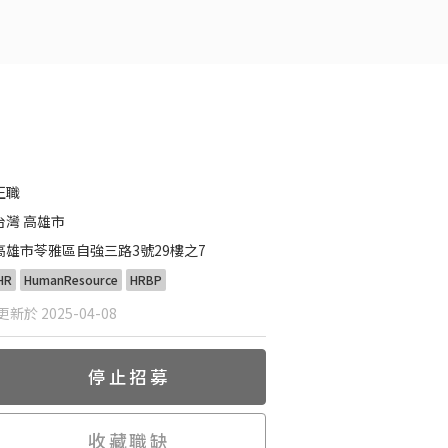
正職
台灣 高雄市
高雄市苓雅區自強三路3號29樓之7
HR
HumanResource
HRBP
新於 2025-04-08
停止招募
收藏職缺