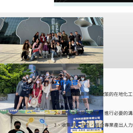
工作內容
1、負責依循集團人力政策的在地化
力政策推行等事宜。
2、關注本地員工動態，進行必要的溝
3、收集員工信息，結合專業產出人