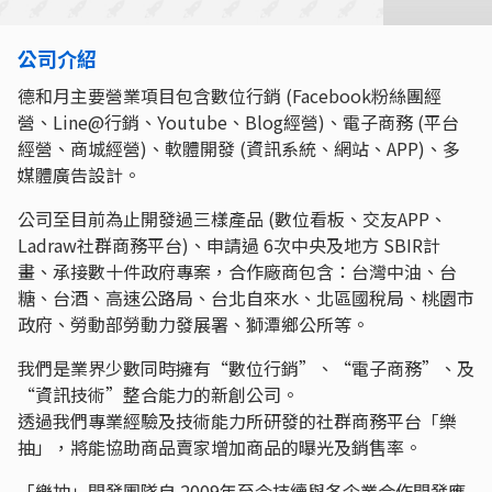
公司介紹
德和月主要營業項目包含數位行銷 (Facebook粉絲團經
營、Line@行銷、Youtube、Blog經營)、電子商務 (平台
經營、商城經營)、軟體開發 (資訊系統、網站、APP)、多
媒體廣告設計。
公司至目前為止開發過三樣產品 (數位看板、交友APP、
Ladraw社群商務平台)、申請過 6次中央及地方 SBIR計
畫、承接數十件政府專案，合作廠商包含：台灣中油、台
糖、台酒、高速公路局、台北自來水、北區國稅局、桃園市
政府、勞動部勞動力發展署、獅潭鄉公所等。
我們是業界少數同時擁有“數位行銷”、“電子商務”、及
“資訊技術”整合能力的新創公司。
透過我們專業經驗及技術能力所研發的社群商務平台「樂
抽」，將能協助商品賣家增加商品的曝光及銷售率。
「樂抽」開發團隊自 2009年至今持續與各企業合作開發應