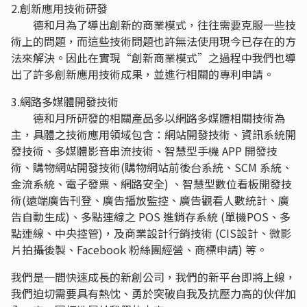
2.創新應用技術研發
德和月為了導出創新的商業模式，往往需要克服一些技
術上的問題，而這些技術問題也許無法使用現今已存在的方
法來解決。因此在實現“創新商業模式”之過程中我們也導
出了許多創新應用技術成果，並進行相關的專利申請。
3.網路多媒體開發技術
德和月所研發的相關產品多以網路多媒體相關技術為
主，具體之技術應用領域包含：網站開發技術、資訊系統開
發技術、多媒體影音串流技術、智慧型手機 APP 開發技
術、購物網站開發技術(購物網站前後台系統、SCM 系統、
金流系統、電子發票、網路安全) 、智慧型數位看板開發技
術(遠端廣告刊登、廣告播放監控、廣告觀看人數統計、廣
告自動生成)、多點連線之 POS 進銷存系統 (單機POS、多
點連線、中央控管)，及商業設計行銷技術 (CIS設計、微影
片拍攝後製、Facebook 粉絲團經營、商標申請) 等。
我們是一間快速成長的新創公司，我們的新平台即將上線，
我們迫切需要具有熱忱、勇於突破自我及抗壓力高的伙伴加