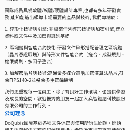
團隊成員具備軟體/韌體/硬體設計專業,也都有多年研發實
務,能夠創造出領導市場需要的產品與技術, 我們專精於：
1. 碎形化技術與引擎: 非檔案佇列碎形技術與加密引擎,建立
資料或文件中及加密與識別基礎
2. 區塊鏈與智能合約技術:研發文件碎形搭配管理之區塊鏈
（晶片憑證區塊）與碎形文件智能合約（搓合、成型規則、
權限規則、多因子整合)
3. 加解密晶片與技術:高通量多媒介高階加密演算法晶片,符
合FIPS140-2並整合多重密鑰機制
我們更重視每一位員工，除了有良好工作環境、也提供學習
及成長的空間，歡迎優秀的朋友一起加入奕智鏈結科技股份
有限公司的工作行列。
公司理念
DoQubiz團隊基於各種文件保密與使用所衍生問題，開始
構思相關解決方案的研發與建構，希望為市場帶來較佳解決