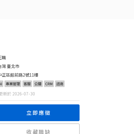
正職
台灣 臺北市
中正區館前路2號11樓
AI
專案管理
客服
公關
CRM
諮商
新於 2026-07-30
立即應徵
收藏職缺