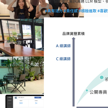
協助優化醫病溝通 LLM 模型、參與 
#具有活力 #責任感 #積極進取 #喜歡