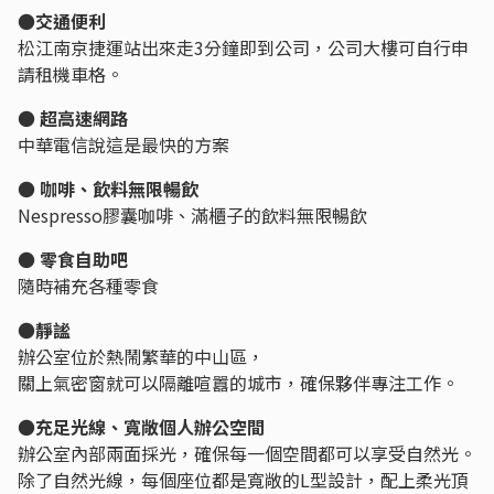
●
交通便利
松江南京捷運站出來走3分鐘即到公司，公司大樓可自行申
請租機車格。
●
超高速網路
中華電信說這是最快的方案
●
咖啡、飲料無限暢飲
Nespresso膠囊咖啡、滿櫃子的飲料無限暢飲
●
零食自助吧
隨時補充各種零食
●
靜謐
辦公室位於熱鬧繁華的中山區，
關上氣密窗就可以隔離喧囂的城市，確保夥伴專注工作。
●充足光線、寬敞個人辦公空間
辦公室內部兩面採光，確保每一個空間都可以享受自然光。
除了自然光線，每個座位都是寬敞的L型設計，配上柔光頂