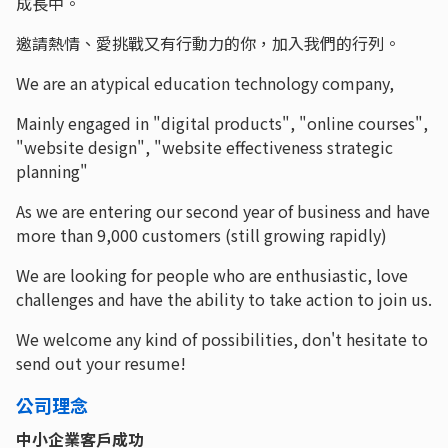
成長中。
邀請熱情、愛挑戰又有行動力的你，加入我們的行列。
We are an atypical education technology company,
Mainly engaged in "digital products", "online courses",
"website design", "website effectiveness strategic
planning"
As we are entering our second year of business and have
more than 9,000 customers (still growing rapidly)
We are looking for people who are enthusiastic, love
challenges and have the ability to take action to join us.
We welcome any kind of possibilities, don't hesitate to
send out your resume!
公司理念
中小企業客戶成功