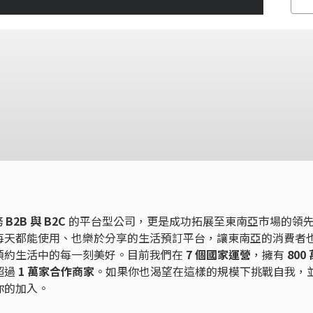
務
B2B 與 B2C
的平台型公司，更是成功拓展至東南亞市場的領
每天都能使用、也樂於分享的生活預訂平台，讓東南亞的消費者
預約生活中的每一刻美好。目前我們在
7 個國家運營
，擁有
800
超過
1 萬家合作商家
。如果你也渴望在這樣的規模下挑戰自我，
你的加入。