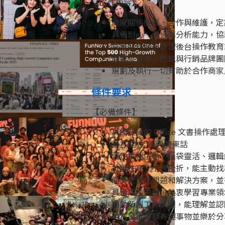
【工作內容】
商家關係經營、合作與維護，定
具備耐心、溝通與分析能力，協
負責合作商家管理後台操作教育
能獨立作業，也能與行銷品牌團
規劃及執行一切有助於合作商家
條件要求
【必備條件】
具備熟練的 Office 文書操
語言能力: 流利廣東話
個性積極主動、腦袋靈活、邏輯
抗壓性高、不畏挫折，能主動找
能勇於提出問題和解決方案，並
具備成長思維，熱衷學習專業領
熱愛新創工作氛圍，能理解並認
時常發掘各類有趣事物並樂於分