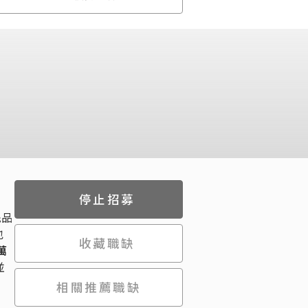
停止招募
先品
也
收藏職缺
 萬
並
相關推薦職缺