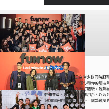
工作內容
FUNNOW Group
是台灣少數同時服
牌。我們正在打造一個你和你的朋友
能享受流暢、便利的預訂體驗，輕鬆
註冊會員
、
近百萬月活躍用戶
、以及
與國際級的團隊一較高下，誠摯邀請