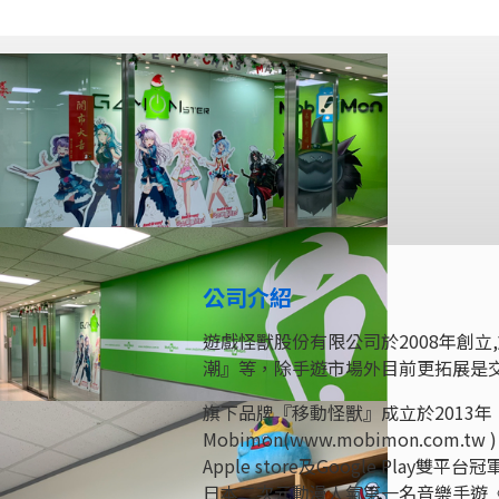
公司介紹
遊戲怪獸股份有限公司於2008年創
潮』等，除手遊市場外目前更拓展是
旗下品牌『移動怪獸』成立於2013年
Mobimon(www.mobimon.c
Apple store及Google Play
日本二次元動漫人氣第一名音樂手遊《L