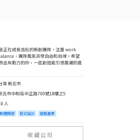
是正在成長茁壯的新創團隊，注重 work
fe balance，團隊風氣非常自由和自律。希望
熱血有動力的你，一起創造能引領風潮的產
台灣 新北市
新北市中和區中正路700號18樓之5
40 人
軟體開發
程式設計
遊戲產業
收藏公司