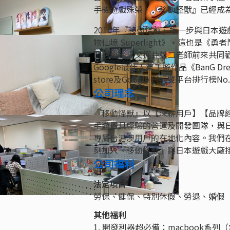
手機遊戲殊榮，『移動怪獸』已經成為
2015年『移動怪獸』進一步與日本遊戲
物仙境 Superlight》，這也
鬥惡龍》之父掘井雄二老師前來共同歡
Google最佳人氣手遊作品《BanG 
store及Google Play雙平台排行榜N
公司理念
『移動怪獸』以【深耕用戶】【品牌經
手遊最具經驗的營運及開發團隊，與日本遊
專屬台港澳用戶的在地化內容。我們
刻加入『移動怪獸』與日本遊戲大廠
公司福利
法定項目
勞保、健保、特別休假、勞退、婚假
其他福利
1. 開發利器超必備：macbook系列（