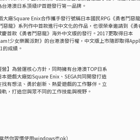
台港澳日系頂級IP首遊發行第一品牌。
大廠Square Enix合作攜手發行號稱日本國民RPG《勇者鬥惡龍
是《勇者鬥惡龍》系列作中首款進行中文化的作品，也很榮幸邀請到《勇
慶首款《勇者鬥惡龍》海外中文版的發行。2017更取得日本
Dream!少女樂團派對》的台港澳發行權，中文版上市隨即取得Appl
o.1的成績。
營】為營運核心方針，同時擁有台港澳TOP日系
戲大廠如Square Enix、SEGA共同開發打造
在找有想法、勇於創新、熱愛遊戲的工作夥伴。立
接軌，打造您與眾不同的工作技能與視野。
當然你習慣使用windows也ok）