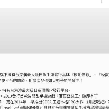
立,旗下擁有台港澳最大級日系手遊發行品牌『移動怪獸』、『怪獸
交友平台的開發，相關產品也如火如荼的開發中！
，擁有台港澳最大級日系頂級IP發行平台-
om.tw )。2013發行首款智慧型手機遊戲『百萬亞瑟王』隨即拿下
雙平台冠軍， 更在2014年一舉推出SEGA 王道本格PRG大作 《鎖鏈戰記》
oveLive! 學園偶像祭》雙雙在台港澳智慧型手機市場獲得最