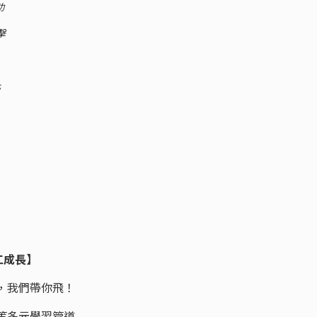
功
擊
化
 員工成長】
y，我們帶你飛！
等多元學習管道