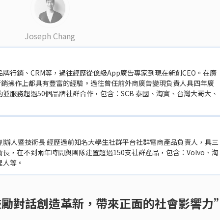
Joseph Chang
品牌行銷、CRM等，過往經歷從億級App廣告專家到現在新創CEO。在廣
行銷操作上都具有豐富的經驗。過往曾任前外商廣告變現負責人具四年廣
並服務超過50個品牌社群合作，包含：SCB 泰國、淘寶、台灣大哥大、
共同創辦人暨技術長 經歷過前知名大學生社群平台社群電商產品負責人，具三
術長，在不到兩年時間與團隊建置超過150支社群產品，包含：Volvo、淘
理人等。
勵對話創造革新，帶來正面的社會影響力