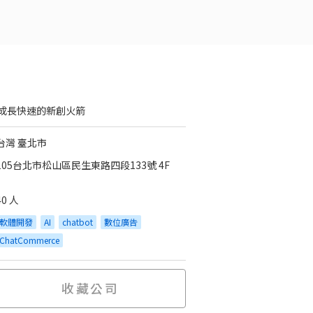
成長快速的新創火箭
台灣 臺北市
105台北市松山區民生東路四段133號 4F
40 人
軟體開發
AI
chatbot
數位廣告
ChatCommerce
收藏公司