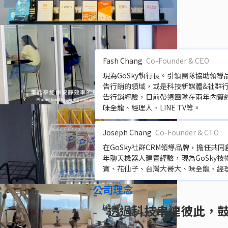
Fash Chang
Co-Founder & CEO
現為GoSky執行長。引領團隊協助領導
告行銷的領域，或是科技新媒體&社群
告行銷經驗，目前帶領團隊在兩年內簽約
味全龍、經理人、LINE TV等。
Joseph Chang
Co-Founder & CTO
在GoSky社群CRM領導品牌，擔任
年聊天機器人建置經驗，現為GoSky技
寶、花仙子、台灣大哥大、味全龍、經
公司理念
“透過科技串連彼此，鼓