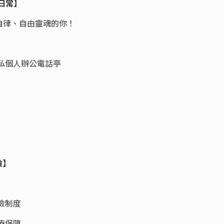
上班日常】
自律、自由靈魂的你！
私個人辦公電話亭
保險】
險制度
療保障