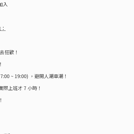
加入
供：
假去狂歡！
！
17:00 ~ 19:00) ，避開人潮車潮！
實際上班才 7 小時！
！