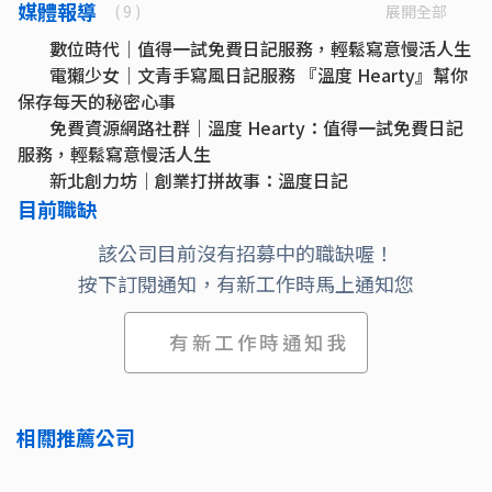
媒體報導
展開全部
( 9 )
數位時代｜值得一試免費日記服務，輕鬆寫意慢活人生
電獺少女｜文青手寫風日記服務 『溫度 Hearty』幫你
保存每天的秘密心事
免費資源網路社群｜溫度 Hearty：值得一試免費日記
服務，輕鬆寫意慢活人生
新北創力坊｜創業打拼故事：溫度日記
聽說｜【溫度日記 Hearty Journal】 療癒你的每一
目前職缺
天！
該公司目前沒有招募中的職缺喔！
實測推薦！2020用『溫度日記』好好過日子 - 手繪風日
按下訂閱通知，有新工作時馬上通知您
記APP♥少女心手帳♥線上交換日記
最美日記APP：『溫度日記』手繪風圖文日誌本，收藏
時光，妝點日常
有新工作時通知我
新的一年，用日記APP【溫度日記】打造有感的2020
《溫度日記Hearty Journal｜日記APP》從生活中開始
旅行，在這裡遇見最真摯的自己
相關推薦公司