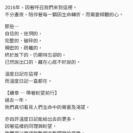
2016年，因著呼召我們來到這裡。
不分晝夜，陪伴著每一顆因生命轉折，而需要傾聽的心。
那些…
自信的、迷惘的，
完整的、破碎的，
親密的、疏離的，
終於放下的、仍期待忘卻的，
已然說出口的、藏在心底不好說的。
溫度日記在這裡，
而溫度日記一直都在。
【續章 ─ 帶著盼望前行】
過去一年，
我們真切看見人們生命中的需要及渴望，
亦自許溫度日記能給出去的更多。
因著這樣的同理與盼望，