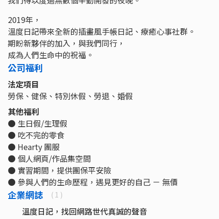
我們得以度過無數個辛勤開發的夜晚。
2019年，
溫度日記帶來全新的插畫風手帳日記、療癒心事社群。
期盼新夥伴的加入，與我們同行，
成為人們生命中的祝福。
公司福利
法定項目
勞保、健保、特別休假、勞退、婚假
其他福利
● 生日假/生理假
● 吃不完的零食
● Hearty 團服
● 個人網頁/作品集空間
● 實習期間，提供團保平安險
● 參與人們的生命歷程，遇見更好的自己 － 無價
企業網誌
( 1 )
溫度日記，找回網路世代真誠的聲音