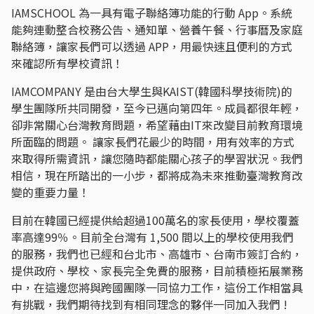
IAMSCHOOL 為一具有電子聯絡簿功能的行動 App。系統
能夠連動整合校務公告、通知單、營養午餐、行事曆及家庭
聯絡簿，讓家長們可以透過 APP，用最快速且便利的方式
來確認所有學校資訊！
IAMCOMPANY 是由台大學生與KAIST(韓國科學技術院)的
學生團隊所共同開發，至今已邁向第四年。成員都很年輕，
卻非常關心台灣教育問題，希望藉由IT來改變目前教育環境
所面臨的問題。 讓家長們花最少的時間，用有效率的方式
來取得所需資訊，讓您隨時都能關心孩子的學習狀況。我們
相信，現在所踏出的一小步，都將成為未來推動臺灣教育改
變的重要力量！
目前在韓國已經提供給超過100萬名的家長使用，學校覆蓋
率高達99％。目前全台灣有 1,500 間以上的學校使用我們
的服務，我們也已經和台北市、高雄市、台南市簽訂合約，
提供政府、學校、家長完全免費的服務，目前積極拓展業務
中，在這邊您將與跨國團隊一同協力工作，這份工作相當具
有挑戰，我們期待找到有相同理念的夥伴一同加入我們 !