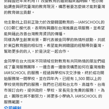
到韓國近年來利用 IT 改變教育的趨勢越來越明顯，他亦開
始調查與研究臺灣的教育現況，構思著要怎麼做才能對臺灣
的教育做出貢獻。
他主動找上目前正致力於改變韓國教育的---IAMSCHOOL的
CEO鄭仁模代表，表明有興趣在台灣推廣此項服務，並希望
能夠藉此改善台灣教育資訊的傳播。
同樣為學生創業背景，鄭代表被金同學的熱情所感動，共感
於東亞教育圈的相似性，希望能夠將韓國的經驗帶到臺灣，
幫助更多的的人，於是決定一起合作。
金同學在台大找來不同領域但對教育有共同熱情的朋友們組
成了臺灣服務團隊，一邊念書一邊徹夜構思如何在臺灣推動
IAMSCHOOL 的服務。經過與學校N次交涉後，終於成功開
始服務第一間學校。並在四年內，已經有 1,500 間以上的
學校使用我們的服務，我們也已經和台北市、高雄市、台南
市簽訂合約，提供政府、學校、家長完全免費的服務 ! 。為
此，團隊也將不斷努力，將更多小學納入 IAMSCHOOL 的
服務範圍。
公司福利