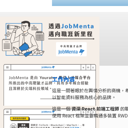
工作內容
這是一間著眼於在輿情分析的商機，
以智能資料服務為核心的品牌。
這是一個
資深 React 前端工程師
的
使用 React 框架並要精通多裝置 RW