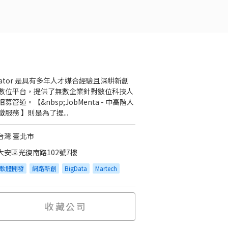
urator 是具有多年人才媒合經驗且深耕新創
數位平台，提供了無數企業針對數位科技人
募管道。【&nbsp;JobMenta - 中高階人
徵服務 】則是為了提...
台灣 臺北市
大安區光復南路102號7樓
軟體開發
網路新創
BigData
Martech
收藏公司