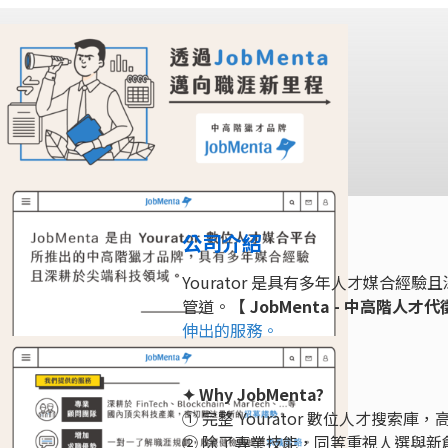
公司介紹
Yourator 是具有多年人才媒合
管道。
【 JobMenta - 中高階人才
伸出的服務。
✦ Why JobMenta?
① 完整 Yourator 數位人才搜索庫
② 除了專業技能，同等重視人選與新創文化