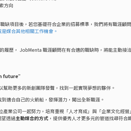
搜索方向
a」的職缺項目後，若您基礎符合企業的招募標準，我們將有職涯顧
或是媒合其他相關工作機會。
錄你的履歷， JobMenta 職涯顧問在有合適的職缺時，將能主動接
wn future”
我們可以幫助更多的新創團隊發聲，找到一起實現夢想的夥伴。
找到適合自己的火箭船，發揮潛力，闖出全新職涯。
創、數位產業公司一起努力，培育重視「人才育成」與「企業文化經營
期望透過
主動媒合的方式
，提供優秀人才更多元的管道找尋符合