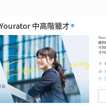
y Yourator 中高階獵才
Yo
圈的
才的招
才代