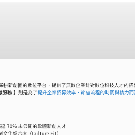
經驗且深耕新創圈的數位平台，提供了無數企業針對數位科技人才的招
代徵服務 】
則是為了
提升企業招募效率，節省流程的時間與精力而
，高達 70% 未公開的軟體新創人才
契合度（Culture Fit）