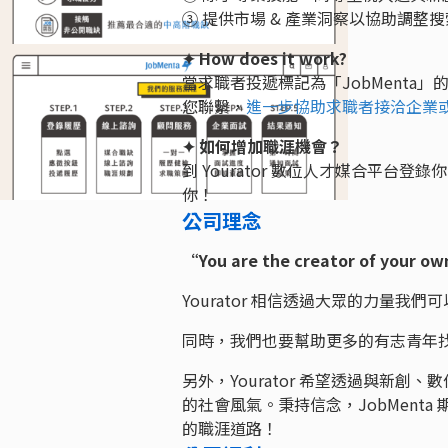
③ 提供市場 & 產業洞察以協助調整
✦ How does it work?
當求職者投遞標記為「JobMent
您聯繫，
進一步協助求職者接洽企業
✦ 如何增加職涯機會？
到 Yourator 數位人才媒合平台登
你！
公司理念
“You are the creator of your o
Yourator 相信透過大眾的力量
同時，我們也要幫助更多的有志青年
另外，Yourator 希望透過與新
的社會風氣。秉持信念，JobMenta 
的職涯道路！