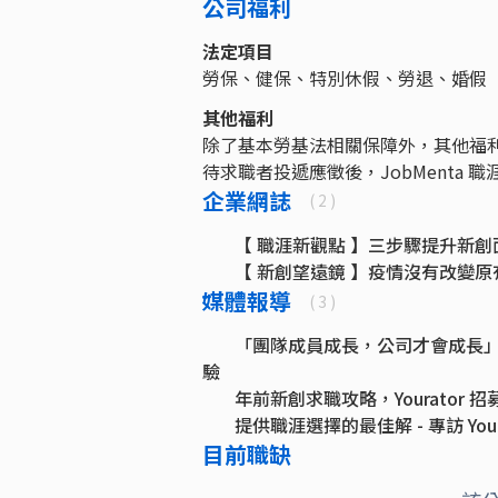
公司福利
法定項目
勞保、健保、特別休假、勞退、婚假
其他福利
除了基本勞基法相關保障外，其他福
待求職者投遞應徵後，JobMenta
企業網誌
( 2 )
【 職涯新觀點 】三步驟提升新創
【 新創望遠鏡 】疫情沒有改變
媒體報導
( 3 )
「團隊成員成長，公司才會成長」專訪 
驗
年前新創求職攻略，Yourator 招
提供職涯選擇的最佳解 - 專訪 Yourat
目前職缺